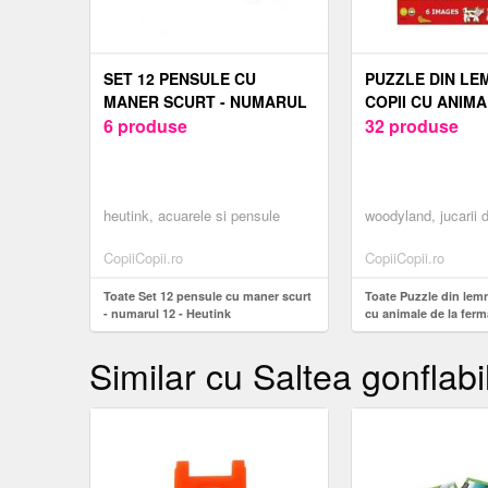
SET 12 PENSULE CU
PUZZLE DIN LE
MANER SCURT - NUMARUL
COPII CU ANIMA
12 - HEUTINK
6 produse
FERMA
32 produse
heutink, acuarele si pensule
woodyland, jucarii 
CopiiCopii.ro
CopiiCopii.ro
Toate Set 12 pensule cu maner scurt
Toate Puzzle din lem
- numarul 12 - Heutink
cu animale de la ferm
Similar cu Saltea gonflab