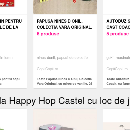
MN PENTRU
PAPUSA NINES D ONIL,
AUTOBUZ S
LE DE LA
COLECTIA VARA ORIGINAL,
CAST COAC
CU MIROS DE VANILIE, 26
6 produse
PULL-BACK
5 produse
CM
LUNGIME
din lemn
nines donil, papusi de colectie
goki, masinut
CopiiCopii.ro
CopiiCopii.ro
n pentru copii
Toate Papusa Nines D Onil, Colectia
Toate Autobuz 
a
Vara Original, cu miros de vanilie, 26
Coach, cu funct
cm
lungime
ila Happy Hop Castel cu loc de j