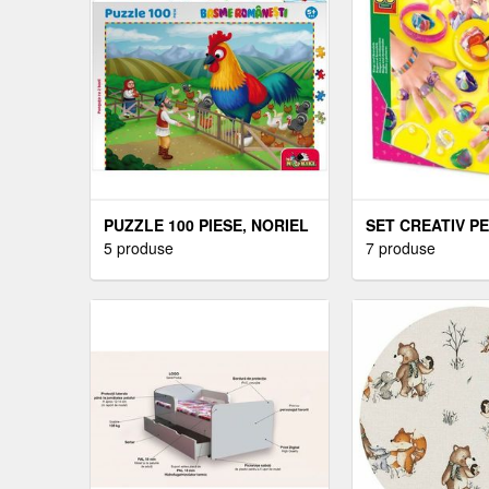
PUZZLE 100 PIESE, NORIEL
SET CREATIV P
BASME ROMANESTI,
5 produse
- INELE SI BRAT
7 produse
PUNGUTA CU DOI BANI
DECORAT