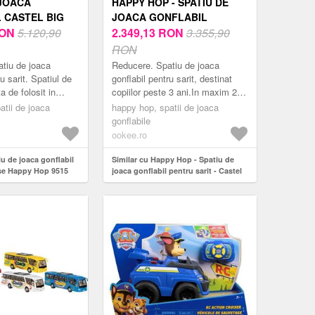
 JOACA
HAPPY HOP - SPATIU DE
 CASTEL BIG
JOACA GONFLABIL
PY HOP 9515
ON
5.120,90
PENTRU SARIT - CASTEL
2.349,13
RON
3.355,90
CU LOC DE JOACA CU BILE
RON
tiu de joaca
Reducere. Spatiu de joaca
u sarit. Spatiul de
gonflabil pentru sarit, destinat
a de folosit in
copiilor peste 3 ani.In maxim 2
e si este conectat
minute spatiul de joaca este
atii de joaca
happy hop, spatii de joaca
 la un compresor
pregatit pentru a fi explorat de
gonflabile
catr...
ookee.ro
iu de joaca gonflabil
Similar cu Happy Hop - Spatiu de
se Happy Hop 9515
joaca gonflabil pentru sarit - Castel
cu loc de joaca cu bile