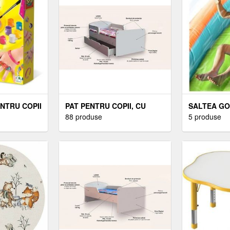
ENTRU COPII
PAT PENTRU COPII, CU
SALTEA GO
ARI DE
MANERE SI SERTAR, 2-12
88 produse
PISCINA, T
5 produse
ANI, 160X80 CM
TOBOGAN S
CATARAT