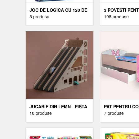
JOC DE LOGICA CU 120 DE
3 POVESTI PENT
PROVOCARI, SMART
5 produse
DE 3 ANI - ***
198 produse
GAMES, IQ GEARS
JUCARIE DIN LEMN - PISTA
PAT PENTRU COP
DE CURSE DE MASINI
10 produse
MOUSE CU SERT
7 produse
ANI, 140X70 CM