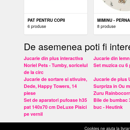
PAT PENTRU COPII
MIMINU - PERN
FROZEN, CU MANERE SI
6 produse
URSULET,
8 produse
SERTAR, 2-12 ANI, 160X80
MULTIFUNCTION
CM
DOUA FETE
De asemenea poti fi inter
Jucarie din plus interactiva
Jucarie din lemn 
Noriel Pets - Tumby, soricelul
Set muzica cu 6 
de la circ
Jucarie de sortare si stivuire,
Jucarie de plus 
Dede, Happy Towers, 14
Surpriza in Ou mi
piese
Zuru Rainbocor
Set de aparatori pufoase h35
Bile de bumbac 
pat 140x70 cm DeLuxe Pisici
buc - Heutink
pe vernil
Contacteaza-ne
Impressu
© 2026 CopiiCopii.ro
Cookies ne ajuta la livrar