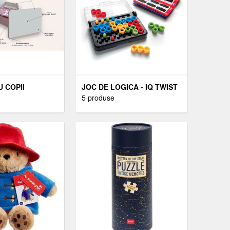
 COPII
JOC DE LOGICA - IQ TWIST
U MANERE, 2-6
| SMART GAMES
5 produse
0 CM