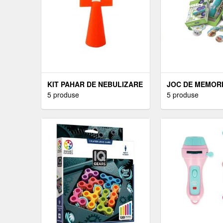
KIT PAHAR DE NEBULIZARE
JOC DE MEMORI
REDLINE PENTRU
5 produse
RASPUNDEL IST
5 produse
APARATELE DE AEROSOLI
VEHICULE | RA
CU COMPRESOR
ISTETEL