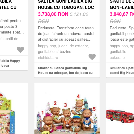
ABILA
SALTEA GONFLABILA BIG
SPATIU DE
STEL CU
HOUSE CU TOBOGAN, LOC
GONFLABIL
DE JOACA CU BILE, SPATIU
3.738,00
RON
5.121,00
HOUSE HAP
3.840,67
R
DE CATARAT, LOC PENTRU
flabil pentru
RON
RON
SARITURI SI COS DE
lor peste 3
Reducere. Transform orice teren
Reducere. Spa
minute spatiul
BASCHET
de joac icircntr-un adevrat castel
gonflabil pentr
it pentru a fi
i spatii de
al distraciei cu aceast saltea
joaca este gat
gonflabil Giant HousenbspCu un
maxim 2 minut
happy hop, jucarii de exterior,
happy hop, sp
design frumos colorat i mult...
in permanenta
gonflabile si bazine
gonflabile
de a...
nichiduta.ro
ookee.ro
flabila Happy
 joaca
Similar cu Saltea gonflabila Big
Similar cu Spat
House cu tobogan, loc de joaca cu
castel Big Hou
bile, spatiu de catarat, loc pentru
sarituri si cos de baschet