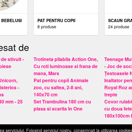
A BEBELUSI
PAT PENTRU COPII
SCAUN GRA
DRAGON, CU SALTEA, 2-8
8 produse
INALTIME R
24 produse
ALA, CU
ANI, 140X70 CM
GALBEN MA
esat de
de stivuit -
Trotineta pliabila Action One,
Teenage Mut
piese
Cu roti luminoase si frana de
- Joc de soc
mana, Mars
Țestoasele N
Unicorn,
Pat pentru copii Animale
Inaltator pe
sterios -
zoo, cu saltea, 2-8 ani,
Royal Roz an
ns
140x70 cm
trepte
30 mm - 25
Set Trambulina 180 cm cu
Covor rulab
plasa si scarita In One
cu doua fet
180x100cm 
m
Cookies
Tendinţă
ea serviciului. Folosind serviciul nostru, consemnati la utilizarea cookies