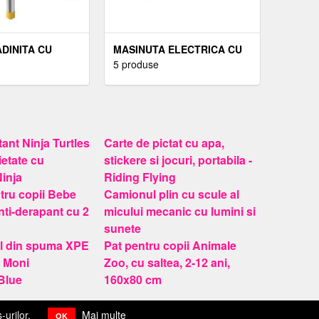
DINITA CU
MASINUTA ELECTRICA CU
EGLABILA -
ROTI EVA SI SCAUN PIELE
5 produse
RIMEA 2-3
AUDI E TRON BLUE
ant Ninja Turtles
Carte de pictat cu apa,
ietate cu
stickere si jocuri, portabila -
inja
Riding Flying
ntru copii Bebe
Camionul plin cu scule al
ti-derapant cu 2
micului mecanic cu lumini si
sunete
il din spuma XPE
Pat pentru copii Animale
e Moni
Zoo, cu saltea, 2-12 ani,
Blue
160x80 cm
-urilor.
Mai multe
OK