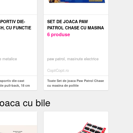
PORTIV DIE-
SET DE JOACA PAW
H, CU FUNCTIE
PATROL CHASE CU MASINA
, 18 CM
DE POLITIE
6 produse
e metalice
paw patrol, masinute electrice
CopiiCopii.ro
sportiv die-cast
Toate Set de joaca Paw Patrol Chase
ie pull-back, 18 cm
cu masina de politie
oaca cu bile