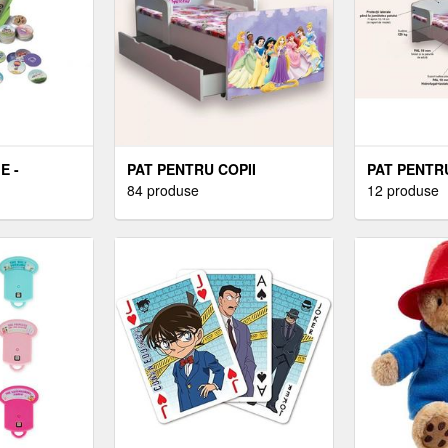
E -
PAT PENTRU COPII
PAT PENTRU
ETEL -
PRINTESE, CU MANERE SI
84 produse
FROZEN, C
12 produse
SPUNDEL
SERTAR, 2-12 ANI, 160X80
ANI, 130X6
CM