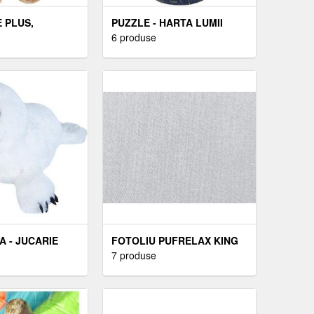
 PLUS,
PUZZLE - HARTA LUMII
ESIGNS,
PENTRU COPII (1000 DE
6 produse
L PADDINGTON
PIESE)
ALBASTRA, 20
A - JUCARIE
FOTOLIU PUFRELAX KING
 REPUBLIC 20
SIZE ANGORA GREY
7 produse
UMPLUT CU FULGI DE
BURETE MEMORY MIX