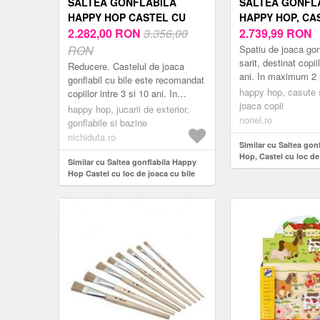
SALTEA GONFLABILA
SALTEA GONFL
HAPPY HOP CASTEL CU
HAPPY HOP, CA
LOC DE JOACA CU BILE
2.282,00
RON
3.356,00
LOC DE JOACA
2.739,99
RON
RON
Spatiu de joaca gon
sarit, destinat copii
Reducere. Castelul de joaca
ani. In maximum 2 
gonflabil cu bile este recomandat
de joaca este pregat
happy hop, casute s
copiilor intre 3 si 10 ani. In
explorat de c...
joaca copii
maxim 2 minute spatiul de joaca
happy hop, jucarii de exterior,
noriel.ro
este pregatit pentru a fi explor...
gonflabile si bazine
nichiduta.ro
Similar cu Saltea gon
Hop, Castel cu loc de
Similar cu Saltea gonflabila Happy
Hop Castel cu loc de joaca cu bile