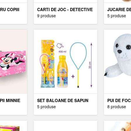
RU COPIII
CARTI DE JOC - DETECTIVE
JUCARIE DE
CONAN | SAKAMI
9 produse
RAINBOW D
5 produse
MERCHANDISE
URSULETU
CU HAINA 
CM
II MINNIE
SET BALOANE DE SAPUN
PUI DE FOC
AR, 2-8
GIGANTE - INEL + SOLUTIE
5 produse
PLUS WILD
8 produse
400 ML
CM