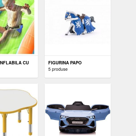
NFLABILA CU
FIGURINA PAPO
UN CU APA,
PERSONAJE MEDIEVALE
5 produse
I LOC DE
FANTASTICE - CAL CU
ARMURA ALBASTRA