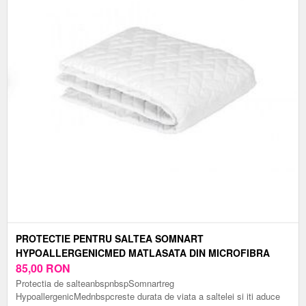
PROTECTIE PENTRU SALTEA SOMNART
HYPOALLERGENICMED MATLASATA DIN MICROFIBRA
LAVABILA 150 X 200 CM
85,00
RON
Protectia de salteanbspnbspSomnartreg
HypoallergenicMednbspcreste durata de viata a saltelei si iti aduce