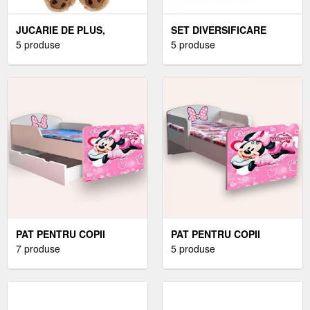
JUCARIE DE PLUS,
SET DIVERSIFICARE
RAINBOW DESIGNS,
5 produse
PENTRU COPII -
5 produse
URSULETUL
CASTRON SI LINGURITA
PADDINGTON CU HAINA
DIN BAMBUS OAKI, ROZ
ALBASTRA, 20 CM
PAT PENTRU COPII
PAT PENTRU COPII
MINNIE MOUSE CU
7 produse
MINNIE MOUSE CU
5 produse
SERTAR, 2-8 ANI, 140X70
MANERE SI SALTEA, 2-12
CM
ANI, 160X80 CM