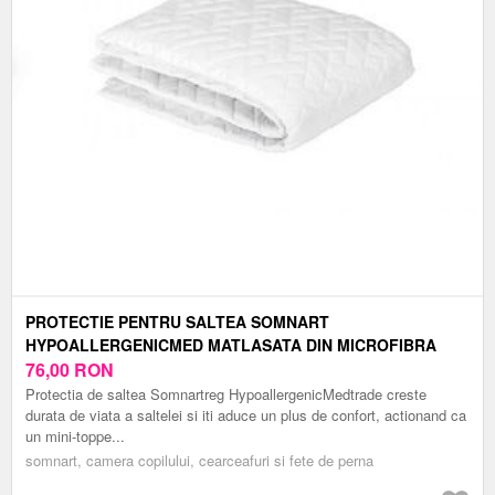
PROTECTIE PENTRU SALTEA SOMNART
HYPOALLERGENICMED MATLASATA DIN MICROFIBRA
LAVABILA 100 X 200 CM
76,00
RON
Protectia de saltea Somnartreg HypoallergenicMedtrade creste
durata de viata a saltelei si iti aduce un plus de confort, actionand ca
un mini-toppe...
somnart, camera copilului, cearceafuri si fete de perna