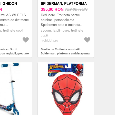
, GHIDON
SPIDERMAN, PLATFORMA
 GREUTATE
N
ANTIDERAPANTA, GHIDON
395,00
RON
759,00 RON
 KG
FIX, GREUTATE SUPORTATA
 3 roti AS WHEELS
Reducere. Trotineta pentru
100 KG, VARSTA 8 ANI+
imitate de distractie
acrobatii personalizata
erou
Spiderman este o trotineta
tineta este
conceputa pentru tineri pasionati
, trotinete copii
zycom, la plimbare, trotinete
entru copiii mici
de sporturi extreme si acrobatii,
copii
oferind un ...
nichiduta.ro
neta cu 3 roti
Similar cu Trotineta acrobatii
on reglabil, greutate
Spiderman, platforma antiderapanta,
ghidon fix, greutate suportata 100
kg, varsta 8 ani+