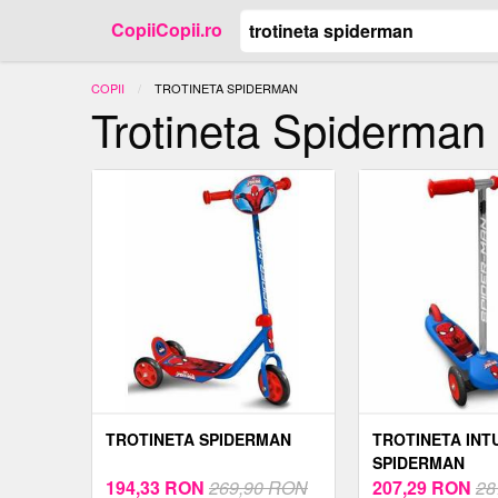
CopiiCopii.ro
COPII
ACTUAL:
TROTINETA SPIDERMAN
Trotineta Spiderman
TROTINETA SPIDERMAN
TROTINETA INTU
SPIDERMAN
194,33
RON
269,90 RON
207,29
RON
28