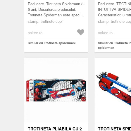
Reducere. Trotinetă Spiderman 3-
Reducere. TROTI
5 ani, Descrierea produsului:
INTUITIVA SPIDE
Trotineta Spiderman este special
Caracteristici: 3 ro
concepută pentru copiii între 3 și
122mm, 1x 100mm; V
stamp, trotinete copii
stamp, trotinete cop
5 ani, oferind un mod sigur...
prin inclinare pe cel
fata, Platforma...
ookee.ro
ookee.ro
Similar cu Trotineta spiderman
Similar cu Trotineta i
spiderman
TROTINETA PLIABILA CU 2
TROTINETA SPI