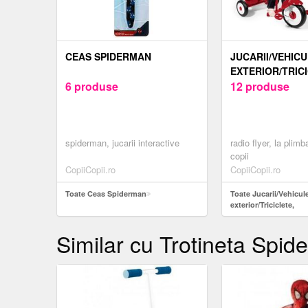
CEAS SPIDERMAN
JUCARII/VEHICU
EXTERIOR/TRIC
6 produse
TROTINETE/TRO
12 produse
spiderman, jucarii interactive
radio flyer, la plimba
copii
CopiiCopii.ro
CopiiCopii.ro
Toate Ceas Spiderman
Toate Jucarii/Vehicul
exterior/Triciclete,
Trotinete/Trotinete,
Similar cu Trotineta Spi