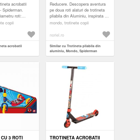
ineta acrobatii
Reducere. Descopera aventura
 - Spiderman.
pe doua roti alaturi de trotineta
iametru roti:
pliabila din Aluminiu, inspirata de
i roti: ABEC
indragitul supererou Spiderman!
te copii
mondo, trotinete copii
i: poliuretan;Gidon
Aceasta trotineta este per...
noriel.ro
neta acrobatii
Similar cu Trotineta pliabila din
aluminiu, Mondo, Spiderman
 CU 3 ROTI
TROTINETA ACROBATII