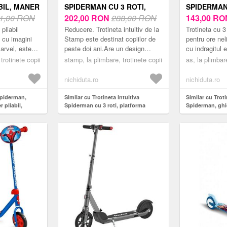
IL, MANER
SPIDERMAN CU 3 ROTI,
SPIDERMAN
TATE
1,00 RON
PLATFORMA
202,00
RON
288,00 RON
REGLABIL,
143,00
RO
KG
ANTIDERAPANTA,
ADMISA 20
pliabil
Reducere. Trotineta intuitiv de la
Trotineta cu
GREUTATE ADMISA 20 KG
 cu imagini
Stamp este destinat copiilor de
pentru ore nel
arvel, este
peste doi ani.Are un design
cu indragitul 
venturieri
atractiv i vibrant, care capteaz
SpidermanlTro
trotinete copii
stamp, la plimbare, trotinete copii
as, la plimbare
oi. Cu un
imediat atenia celor mici.Est...
recomandata p
care i...
nichiduta.ro
nichiduta.ro
Spiderman,
Similar cu Trotineta intuitiva
Similar cu Troti
 pliabil,
Spiderman cu 3 roti, platforma
Spiderman, ghid
 kg
antiderapanta, greutate admisa 20
admisa 20 kg
kg