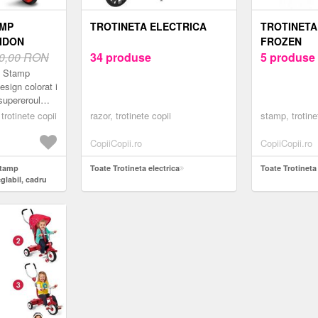
AMP
TROTINETA ELECTRICA
TROTINETA
IDON
FROZEN
RU DIN
0,00 RON
34 produse
5 produse
RMA
a Stamp
A, MANERE
sign colorat i
 supereroul
GREUTATE
ste ideal
KG
trotinete copii
razor, trotinete copii
stamp, trotine
aventurilor
CopiiCopii.ro
CopiiCopii.ro
Stamp
Toate Trotineta electrica
Toate Trotineta
glabil, cadru
ntiderapanta,
greutate