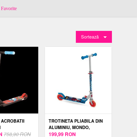
Favorite
Sortează
 ACROBATII
TROTINETA PLIABILA DIN
N
ALUMINIU, MONDO,
N
758,90 RON
SPIDERMAN
199,99
RON