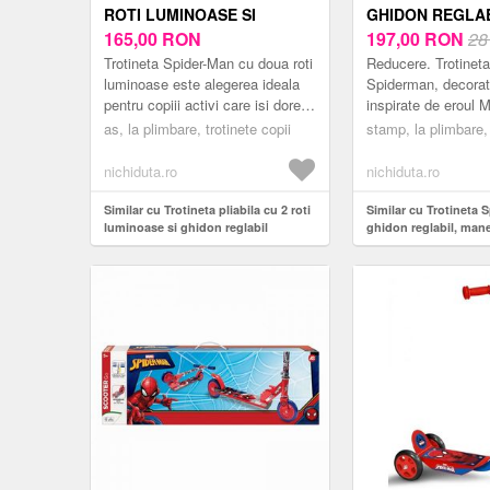
ROTI LUMINOASE SI
GHIDON REGLAB
GHIDON REGLABIL
165,00
RON
PLIABIL, GREU
197,00
RON
28
SPIDERMAN
SUPORTATA 50 
Trotineta Spider-Man cu doua roti
Reducere. Trotineta 
luminoase este alegerea ideala
Spiderman, decorat
pentru copiii activi care isi doresc
inspirate de eroul M
distractie in aer liber alaturi de
ideal pentru micii a
as, la plimbare, trotinete copii
stamp, la plimbare, 
eroul lor ...
pasionai de superer
design ...
nichiduta.ro
nichiduta.ro
Similar cu Trotineta pliabila cu 2 roti
Similar cu Trotineta 
luminoase si ghidon reglabil
ghidon reglabil, maner
Spiderman
greutate suportata 50