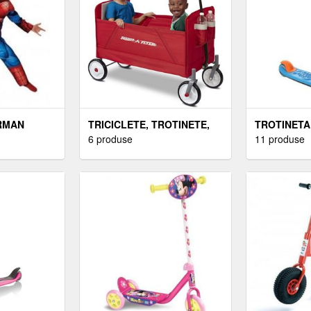
RMAN
TRICICLETE, TROTINETE,
TROTINETA
MASINUTE
6 produse
ALBASTRA
11 produse