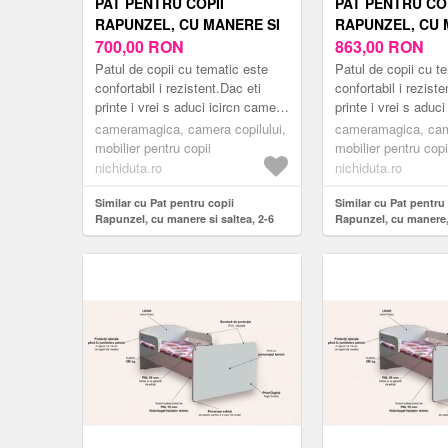
PAT PENTRU COPII
PAT PENTRU COP
RAPUNZEL, CU MANERE SI
RAPUNZEL, CU 
SALTEA, 2-6 ANI, 130X60
700,00
RON
SERTAR SI SALTE
863,00
RON
CM
130X60 CM
Patul de copii cu tematic este
Patul de copii cu t
confortabil i rezistent.Dac eti
confortabil i reziste
printe i vrei s aduci icircn camera
printe i vrei s aduc
copilului tu un pat modern
copilului tu un pat
cameramagica, camera copilului,
cameramagica, came
inspirat din lumea er...
inspirat din lumea er
mobilier pentru copii
mobilier pentru copi
nichiduta.ro
nichiduta.ro
Similar cu Pat pentru copii
Similar cu Pat pentru
Rapunzel, cu manere si saltea, 2-6
Rapunzel, cu manere, 
ani, 130x60 cm
saltea, 2-6 ani, 130x6