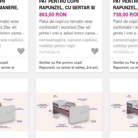
II
PAT PENTRU COPII
PAT PENTRU
MANERE,
RAPUNZEL, CU SERTAR SI
RAPUNZEL,
A, 2-6 ANI,
SALTEA, 2-6 ANI, 130X60
863,00
RON
SERTAR, 2-
738,00
RO
CM
CM
ematic este
Patul de copii cu tematic este
Patul de copii
nt.Dac eti
confortabil i rezistent.Dac eti
confortabil i r
i icircn camera
printe i vrei s aduci icircn camera
printe i vrei 
 modern
copilului tu un pat modern
copilului tu u
ra copilului,
cameramagica, camera copilului,
cameramagica,
...
inspirat din lumea er...
inspirat din lu
i
mobilier pentru copii
mobilier pentr
nichiduta.ro
nichiduta.ro
 copii
Similar cu Pat pentru copii
Similar cu Pat 
sertar si
Rapunzel, cu sertar si saltea, 2-6 ani,
Rapunzel, cu ma
0 cm
130x60 cm
ani, 130x60 cm