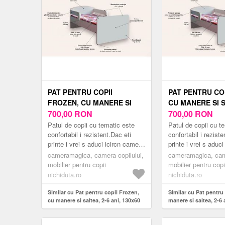
PAT PENTRU COPII
PAT PENTRU COP
FROZEN, CU MANERE SI
CU MANERE SI S
SALTEA, 2-6 ANI, 130X60
700,00
RON
ANI, 130X60 CM
700,00
RON
CM
Patul de copii cu tematic este
Patul de copii cu t
confortabil i rezistent.Dac eti
confortabil i reziste
printe i vrei s aduci icircn camera
printe i vrei s aduc
copilului tu un pat modern
copilului tu un pat
cameramagica, camera copilului,
cameramagica, came
inspirat din lumea er...
inspirat din lumea er
mobilier pentru copii
mobilier pentru copi
nichiduta.ro
nichiduta.ro
Similar cu Pat pentru copii Frozen,
Similar cu Pat pentru 
cu manere si saltea, 2-6 ani, 130x60
manere si saltea, 2-6
cm