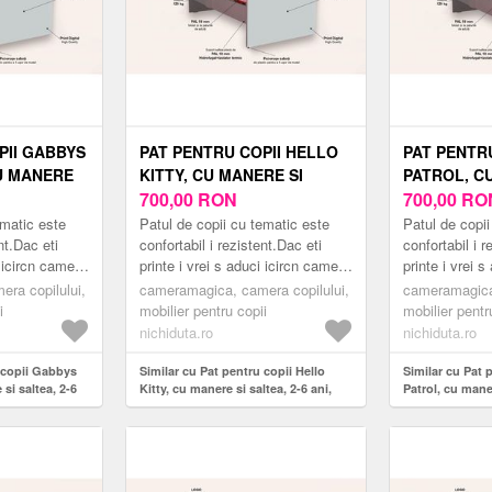
PII GABBYS
PAT PENTRU COPII HELLO
PAT PENTR
U MANERE
KITTY, CU MANERE SI
PATROL, C
ANI, 130X60
SALTEA, 2-6 ANI, 130X60
700,00
RON
SALTEA, 2-6
700,00
RO
CM
CM
ematic este
Patul de copii cu tematic este
Patul de copii
nt.Dac eti
confortabil i rezistent.Dac eti
confortabil i r
i icircn camera
printe i vrei s aduci icircn camera
printe i vrei 
 modern
copilului tu un pat modern
copilului tu u
ra copilului,
cameramagica, camera copilului,
cameramagica,
...
inspirat din lumea er...
inspirat din lu
i
mobilier pentru copii
mobilier pentr
nichiduta.ro
nichiduta.ro
u copii Gabbys
Similar cu Pat pentru copii Hello
Similar cu Pat 
si saltea, 2-6
Kitty, cu manere si saltea, 2-6 ani,
Patrol, cu maner
130x60 cm
130x60 cm