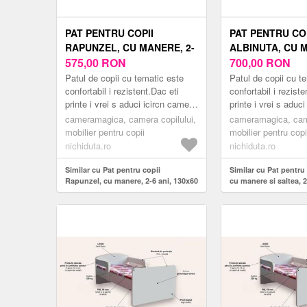
PAT PENTRU COPII
PAT PENTRU COP
RAPUNZEL, CU MANERE, 2-
ALBINUTA, CU 
6 ANI, 130X60 CM
575,00
RON
SALTEA, 2-6 ANI
700,00
RON
CM
Patul de copii cu tematic este
Patul de copii cu t
confortabil i rezistent.Dac eti
confortabil i rezist
printe i vrei s aduci icircn camera
printe i vrei s aduc
copilului tu un pat modern
copilului tu un pat
cameramagica, camera copilului,
cameramagica, came
inspirat din lumea er...
inspirat din lume...
mobilier pentru copii
mobilier pentru copi
nichiduta.ro
nichiduta.ro
Similar cu Pat pentru copii
Similar cu Pat pentru 
Rapunzel, cu manere, 2-6 ani, 130x60
cu manere si saltea, 2
cm
cm