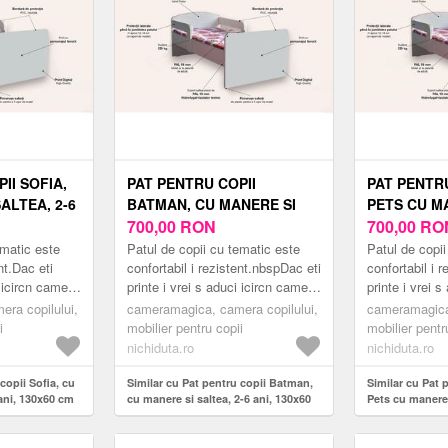
II SOFIA,
PAT PENTRU COPII
PAT PENTR
ALTEA, 2-6
BATMAN, CU MANERE SI
PETS CU M
SALTEA, 2-6 ANI, 130X60
700,00
RON
SALTEA, 2-6
700,00
RO
CM
CM
ematic este
Patul de copii cu tematic este
Patul de copii
nt.Dac eti
confortabil i rezistent.nbspDac eti
confortabil i r
i icircn camera
printe i vrei s aduci icircn camera
printe i vrei 
 modern
copilului tu un pat modern
copilului tu u
ra copilului,
cameramagica, camera copilului,
cameramagica,
...
inspirat din lume...
inspirat din lu
i
mobilier pentru copii
mobilier pentr
nichiduta.ro
nichiduta.ro
copii Sofia, cu
Similar cu Pat pentru copii Batman,
Similar cu Pat 
 ani, 130x60 cm
cu manere si saltea, 2-6 ani, 130x60
Pets cu manere s
cm
130x60 cm