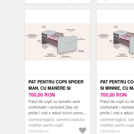
130x60 cm
ani, 130x60 cm
PAT PENTRU COPII SPIDER
PAT PENTRU CO
MAN, CU MANERE SI
SI MINNIE, CU 
SALTEA, 2-6 ANI, 130X60
700,00
RON
SALTEA, 2-6 ANI
700,00
RON
CM
CM
Patul de copii cu tematic este
Patul de copii cu t
confortabil i rezistent.Dac eti
confortabil i reziste
printe i vrei s aduci icircn camera
printe i vrei s aduc
copilului tu un pat modern
copilului tu un pat
cameramagica, camera copilului,
cameramagica, came
inspirat din lumea er...
inspirat din lumea er
mobilier pentru copii
mobilier pentru copi
nichiduta.ro
nichiduta.ro