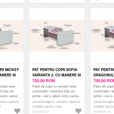
ani, 130x60 cm
ani, 130x60 cm
PII MICKEY
PAT PENTRU COPII SOFIA
PAT PENTRU
MANERE SI
VARIANTA 2, CU MANERE SI
DRAGONUL,
, 130X60
SALTEA, 2-6 ANI, 130X60
700,00
RON
SALTEA, 2-6
700,00
RO
CM
CM
ematic este
Patul de copii cu tematic este
Patul de copii
nt.Dac eti
confortabil i rezistent.Dac eti
confortabil i r
i icircn camera
printe i vrei s aduci icircn camera
printe i vrei 
 modern
copilului tu un pat modern
copilului tu u
ra copilului,
cameramagica, camera copilului,
cameramagica,
...
inspirat din lumea er...
inspirat din lu
i
mobilier pentru copii
mobilier pentr
nichiduta.ro
nichiduta.ro