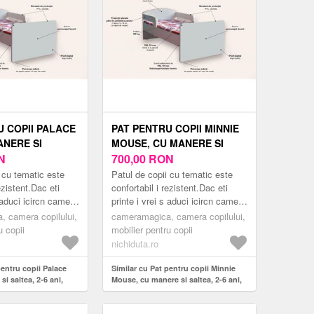
U COPII PALACE
PAT PENTRU COPII MINNIE
ANERE SI
MOUSE, CU MANERE SI
 ANI, 130X60
N
SALTEA, 2-6 ANI, 130X60
700,00
RON
CM
 cu tematic este
Patul de copii cu tematic este
ezistent.Dac eti
confortabil i rezistent.Dac eti
s aduci icircn camera
printe i vrei s aduci icircn camera
n pat modern
copilului tu un pat modern
 camera copilului,
cameramagica, camera copilului,
mea er...
inspirat din lumea er...
u copii
mobilier pentru copii
nichiduta.ro
pentru copii Palace
Similar cu Pat pentru copii Minnie
i saltea, 2-6 ani,
Mouse, cu manere si saltea, 2-6 ani,
130x60 cm