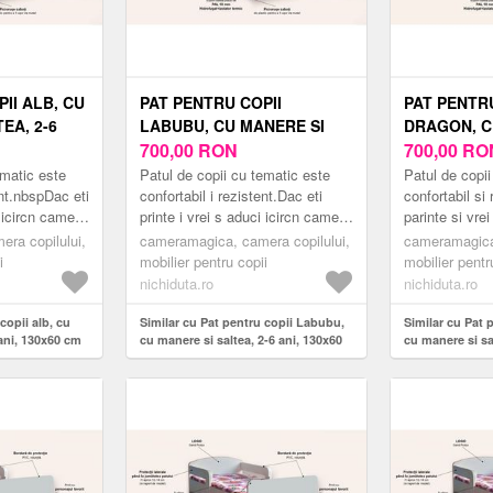
II ALB, CU
PAT PENTRU COPII
PAT PENTRU
EA, 2-6
LABUBU, CU MANERE SI
DRAGON, C
SALTEA, 2-6 ANI, 130X60
700,00
RON
SALTEA, 2-6
700,00
RO
CM
CM
ematic este
Patul de copii cu tematic este
Patul de copi
ent.nbspDac eti
confortabil i rezistent.Dac eti
confortabil si
i icircn camera
printe i vrei s aduci icircn camera
parinte si vre
 modern
copilului tu un pat modern
copilului tau 
ra copilului,
cameramagica, camera copilului,
cameramagica,
inspirat din lumea er...
inspirat din lu
i
mobilier pentru copii
mobilier pentr
nichiduta.ro
nichiduta.ro
copii alb, cu
Similar cu Pat pentru copii Labubu,
Similar cu Pat 
 ani, 130x60 cm
cu manere si saltea, 2-6 ani, 130x60
cu manere si sa
cm
cm