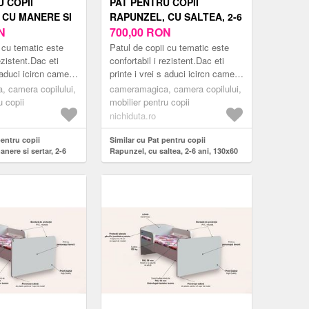
 COPII
PAT PENTRU COPII
 CU MANERE SI
RAPUNZEL, CU SALTEA, 2-6
6 ANI, 130X60
N
ANI, 130X60 CM
700,00
RON
 cu tematic este
Patul de copii cu tematic este
ezistent.Dac eti
confortabil i rezistent.Dac eti
s aduci icircn camera
printe i vrei s aduci icircn camera
n pat modern
copilului tu un pat modern
 camera copilului,
cameramagica, camera copilului,
mea er...
inspirat din lumea er...
u copii
mobilier pentru copii
nichiduta.ro
pentru copii
Similar cu Pat pentru copii
nere si sertar, 2-6
Rapunzel, cu saltea, 2-6 ani, 130x60
cm