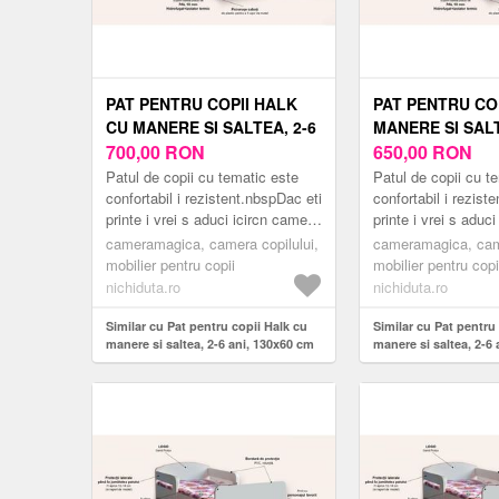
PAT PENTRU COPII HALK
PAT PENTRU COP
CU MANERE SI SALTEA, 2-6
MANERE SI SALT
ANI, 130X60 CM
700,00
RON
ANI, 130X60 CM
650,00
RON
Patul de copii cu tematic este
Patul de copii cu t
confortabil i rezistent.nbspDac eti
confortabil i rezist
printe i vrei s aduci icircn camera
printe i vrei s aduc
copilului tu un pat modern
copilului tu un pat
cameramagica, camera copilului,
cameramagica, came
inspirat din lume...
inspirat din lume...
mobilier pentru copii
mobilier pentru copi
nichiduta.ro
nichiduta.ro
Similar cu Pat pentru copii Halk cu
Similar cu Pat pentru 
manere si saltea, 2-6 ani, 130x60 cm
manere si saltea, 2-6