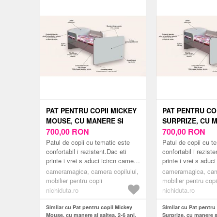
PAT PENTRU COPII MICKEY
PAT PENTRU CO
MOUSE, CU MANERE SI
SURPRIZE, CU 
SALTEA, 2-6 ANI, 130X60
700,00
RON
SALTEA, 2-6 ANI
700,00
RON
CM
CM
Patul de copii cu tematic este
Patul de copii cu t
confortabil i rezistent.Dac eti
confortabil i reziste
printe i vrei s aduci icircn camera
printe i vrei s aduc
copilului tu un pat modern
copilului tu un pat
cameramagica, camera copilului,
cameramagica, came
inspirat din lumea er...
inspirat din lumea er
mobilier pentru copii
mobilier pentru copi
nichiduta.ro
nichiduta.ro
Similar cu Pat pentru copii Mickey
Similar cu Pat pentru
Mouse, cu manere si saltea, 2-6 ani,
Surprize, cu manere si