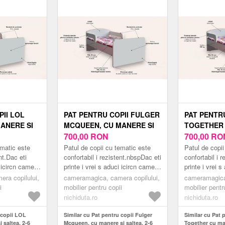
PII LOL
PAT PENTRU COPII FULGER
PAT PENTR
MANERE SI
MCQUEEN, CU MANERE SI
TOGETHER 
, 130X60
SALTEA, 2-6 ANI, 130X60
700,00
RON
SALTEA, 2-6
700,00
RO
CM
CM
ematic este
Patul de copii cu tematic este
Patul de copii
nt.Dac eti
confortabil i rezistent.nbspDac eti
confortabil i r
i icircn camera
printe i vrei s aduci icircn camera
printe i vrei 
 modern
copilului tu un pat modern
copilului tu u
ra copilului,
cameramagica, camera copilului,
cameramagica,
...
inspirat din lume...
inspirat din lu
i
mobilier pentru copii
mobilier pentr
nichiduta.ro
nichiduta.ro
 copii LOL
Similar cu Pat pentru copii Fulger
Similar cu Pat 
 saltea, 2-6
Mcqueen, cu manere si saltea, 2-6
Together cu man