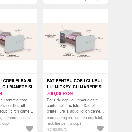
130x60 cm
 COPII ELSA SI
PAT PENTRU COPII CLUBUL
 CU MANERE SI
LUI MICKEY, CU MANERE SI
 ANI, 130X60
N
SALTEA, 2-6 ANI, 130X60
700,00
RON
CM
 cu tematic este
Patul de copii cu tematic este
ezistent.Dac eti
confortabil i rezistent.Dac eti
s aduci icircn camera
printe i vrei s aduci icircn camera
n pat modern
copilului tu un pat modern
 camera copilului,
cameramagica, camera copilului,
mea er...
inspirat din lumea er...
u copii
mobilier pentru copii
nichiduta.ro