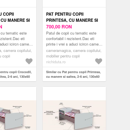
 COPII
PAT PENTRU COPII
 CU MANERE SI
PRINTESA, CU MANERE SI
 ANI, 130X60
N
SALTEA, 2-6 ANI, 130X60
700,00
RON
CM
 cu tematic este
Patul de copii cu tematic este
ezistent.Dac eti
confortabil i rezistent.Dac eti
s aduci icircn camera
printe i vrei s aduci icircn camera
n pat modern
copilului tu un pat modern
 camera copilului,
cameramagica, camera copilului,
mea er...
inspirat din lumea er...
u copii
mobilier pentru copii
nichiduta.ro
pentru copii Crocodil,
Similar cu Pat pentru copii Printesa,
ltea, 2-6 ani, 130x60
cu manere si saltea, 2-6 ani, 130x60
cm