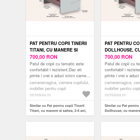
PAT PENTRU COPII TINERII
PAT PENTRU CO
TITANI, CU MANERE SI
DOLLHOUSE, C
SALTEA, 2-6 ANI, 130X60
700,00
RON
SI SALTEA, 2-6 
700,00
RON
CM
CM
Patul de copii cu tematic este
Patul de copii cu t
confortabil i rezistent.Dac eti
confortabil i reziste
printe i vrei s aduci icircn camera
printe i vrei s aduc
copilului tu un pat modern
copilului tu un pat
cameramagica, camera copilului,
cameramagica, came
inspirat din lumea er...
inspirat din lumea er
mobilier pentru copii
mobilier pentru copi
nichiduta.ro
nichiduta.ro
Similar cu Pat pentru copii Tinerii
Similar cu Pat pentr
Titani, cu manere si saltea, 2-6 ani,
Dollhouse, cu manere 
130x60 cm
ani, 130x60 cm