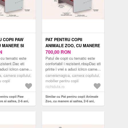
U COPII PAW
PAT PENTRU COPII
U MANERE SI
ANIMALE ZOO, CU MANERE
 ANI, 130X60
N
SI SALTEA, 2-6 ANI, 130X60
700,00
RON
CM
 cu tematic este
Patul de copii cu tematic este
ezistent.Dac eti
confortabil i rezistent.nbspDac eti
s aduci icircn camera
printe i vrei s aduci icircn camera
n pat modern
copilului tu un pat modern
 camera copilului,
cameramagica, camera copilului,
mea er...
inspirat din lume...
u copii
mobilier pentru copii
nichiduta.ro
pentru copii Paw
Similar cu Pat pentru copii Animale
e si saltea, 2-6 ani,
Zoo, cu manere si saltea, 2-6 ani,
130x60 cm