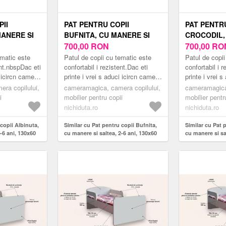
II
PAT PENTRU COPII
PAT PENTRU
MANERE SI
BUFNITA, CU MANERE SI
CROCODIL,
, 130X60
SALTEA, 2-6 ANI, 130X60
700,00
RON
SALTEA, 2-6
700,00
RO
CM
CM
ematic este
Patul de copii cu tematic este
Patul de copii
ent.nbspDac eti
confortabil i rezistent.Dac eti
confortabil i r
i icircn camera
printe i vrei s aduci icircn camera
printe i vrei 
 modern
copilului tu un pat modern
copilului tu u
ra copilului,
cameramagica, camera copilului,
cameramagica,
inspirat din lumea er...
inspirat din lu
i
mobilier pentru copii
mobilier pentr
nichiduta.ro
nichiduta.ro
copii Albinuta,
Similar cu Pat pentru copii Bufnita,
Similar cu Pat 
-6 ani, 130x60
cu manere si saltea, 2-6 ani, 130x60
cu manere si sa
cm
cm