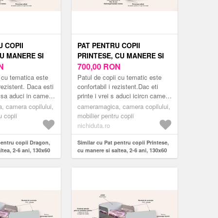
 COPII
PAT PENTRU COPII
U MANERE SI
PRINTESE, CU MANERE SI
 ANI, 130X60
N
SALTEA, 2-6 ANI, 130X60
700,00
RON
CM
i cu tematica este
Patul de copii cu tematic este
 rezistent. Daca esti
confortabil i rezistent.Dac eti
i sa aduci in camera
printe i vrei s aduci icircn camera
un pat modern
copilului tu un pat modern
 camera copilului,
cameramagica, camera copilului,
m...
inspirat din lumea er...
u copii
mobilier pentru copii
nichiduta.ro
pentru copii Dragon,
Similar cu Pat pentru copii Printese,
ltea, 2-6 ani, 130x60
cu manere si saltea, 2-6 ani, 130x60
cm