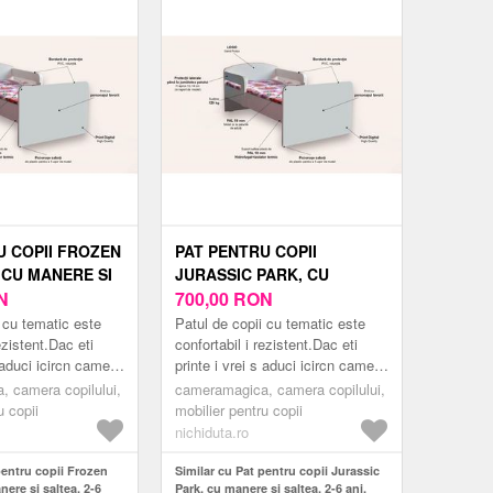
U COPII FROZEN
PAT PENTRU COPII
CU MANERE SI
JURASSIC PARK, CU
 ANI, 130X60
N
MANERE SI SALTEA, 2-6
700,00
RON
ANI, 130X60 CM
 cu tematic este
Patul de copii cu tematic este
ezistent.Dac eti
confortabil i rezistent.Dac eti
s aduci icircn camera
printe i vrei s aduci icircn camera
n pat modern
copilului tu un pat modern
 camera copilului,
cameramagica, camera copilului,
mea er...
inspirat din lumea er...
u copii
mobilier pentru copii
nichiduta.ro
pentru copii Frozen
Similar cu Pat pentru copii Jurassic
ere si saltea, 2-6
Park, cu manere si saltea, 2-6 ani,