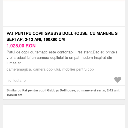
PAT PENTRU COPII GABBYS DOLLHOUSE, CU MANERE SI
SERTAR, 2-12 ANI, 160X80 CM
1.025,00
RON
Patul de copii cu tematic este confortabil i rezistent.Dac eti printe i
vrei s aduci icircn camera copilului tu un pat modern inspirat din
lumea er...
cameramagica, camera copilului, mobilier pentru copii
nichiduta.ro
Similar cu Pat pentru copii Gabbys Dollhouse, cu manere si sertar, 2-12 ani,
160x80 cm