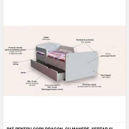
PAT PENTRU COPII DRAGON, CU MANERE, SERTAR SI