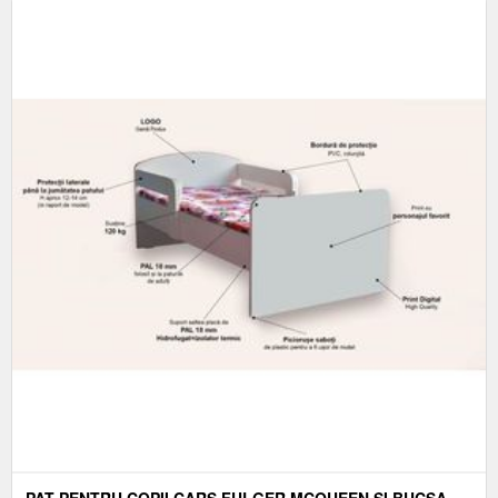
PAT PENTRU COPII CARS FULGER MCQUEEN SI BUCSA,