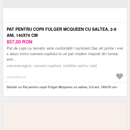
PAT PENTRU COPII FULGER MCQUEEN CU SALTEA, 2-8
ANI, 140X70 CM
857,00
RON
Pat de copii cu tematic este confortabil i rezistent.Dac eti printe i vrei
s aduci icircn camera copilului tu un pat modern inspirat din lumea
eroi...
cameramagica, camera copilului, mobilier pentru copii
nichiduta.ro
Similar cu Pat pentru copii Fulger Mcqueen cu saltea, 2-8 ani, 140x70 cm