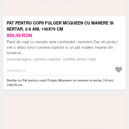
PAT PENTRU COPII FULGER MCQUEEN CU MANERE SI
SERTAR, 2-8 ANI, 140X70 CM
900,00
RON
Patul de copii cu tematic este confortabil i rezistent.Dac eti printe i
vrei s aduci icircn camera copilului tu un pat modern inspirat din
lumea er...
cameramagica, camera copilului, mobilier pentru copii
nichiduta.ro
Similar cu Pat pentru copii Fulger Mcqueen cu manere si sertar, 2-8 ani,
140x70 cm