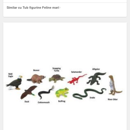
Similar cu Tub figurine Feline mari