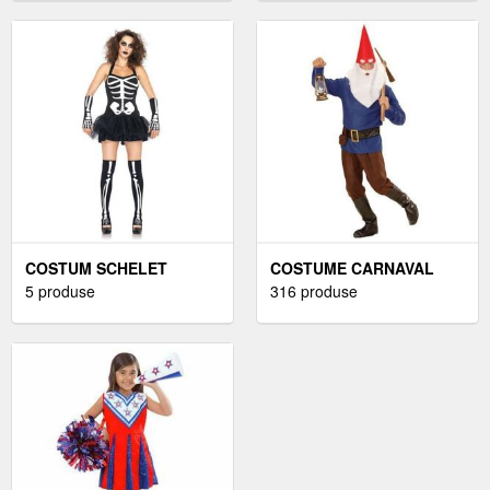
COSTUM SCHELET
COSTUME CARNAVAL
INFRICOSATOR COPII
5 produse
ADULTI
316 produse