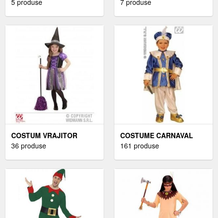
5 produse
7 produse
COSTUM VRAJITOR
COSTUME CARNAVAL
36 produse
COPII
161 produse