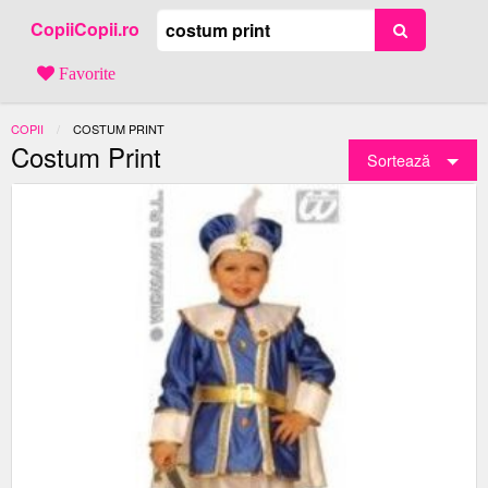
CopiiCopii.ro
Favorite
COPII
ACTUAL:
COSTUM PRINT
Costum Print
Sortează