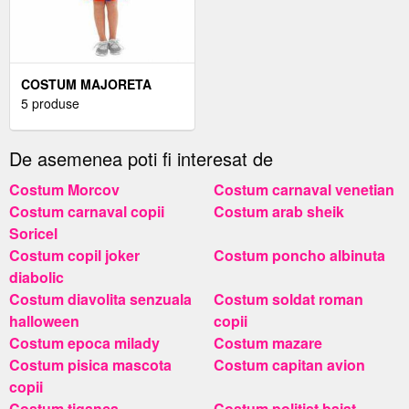
COSTUM MAJORETA
COPII
5 produse
De asemenea poti fi interesat de
Costum Morcov
Costum carnaval venetian
Costum carnaval copii
Costum arab sheik
Soricel
Costum copil joker
Costum poncho albinuta
diabolic
Costum diavolita senzuala
Costum soldat roman
halloween
copii
Costum epoca milady
Costum mazare
Costum pisica mascota
Costum capitan avion
copii
Costum tiganca
Costum politist baiat