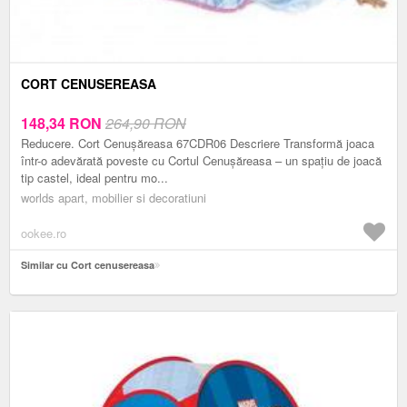
CORT CENUSEREASA
148,34
RON
264,90 RON
Reducere. Cort Cenușăreasa 67CDR06 Descriere Transformă joaca
într-o adevărată poveste cu Cortul Cenușăreasa – un spațiu de joacă
tip castel, ideal pentru mo...
worlds apart, mobilier si decoratiuni
ookee.ro
Similar cu Cort cenusereasa