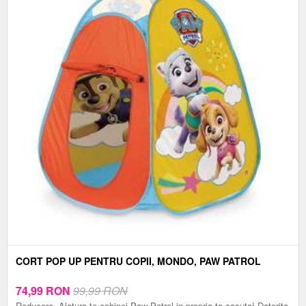
CORT POP UP PENTRU COPII, MONDO, PAW PATROL
74,99
RON
99,99 RON
Reducere. Alatura-te echipei Paw Patrol in propria ta casuta! Datorita