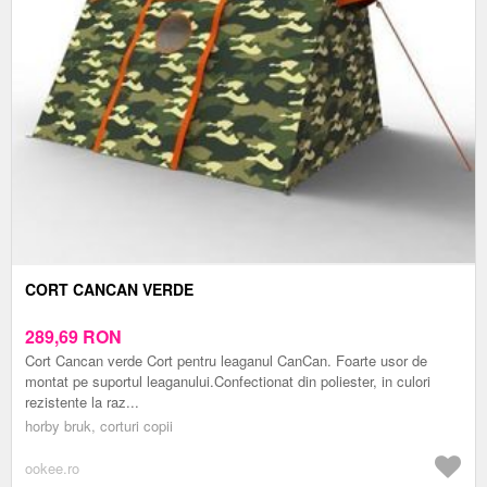
CORT CANCAN VERDE
289,69
RON
Cort Cancan verde Cort pentru leaganul CanCan. Foarte usor de
montat pe suportul leaganului.Confectionat din poliester, in culori
rezistente la raz...
horby bruk, corturi copii
ookee.ro