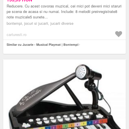
Reducere. Cu acest covoras muzical, cei mici pot deveni mici staruri
pe scena de acasa si nu numai. Include: 8 melodii preinregistrate8
note muzicale5 sunete...
bontempi, jocuri si jucarii, jucarii diverse
carturesti.ro
Similar cu Jucarie - Musical Playmat | Bontempi