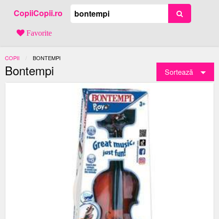
CopiiCopii.ro
Favorite
COPII
ACTUAL:
BONTEMPI
Bontempi
Sortează