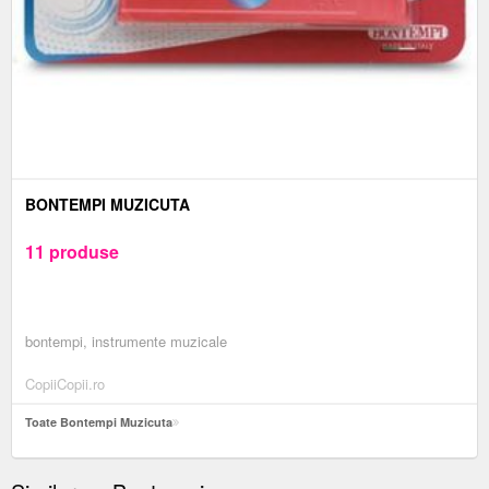
BONTEMPI MUZICUTA
11 produse
bontempi, instrumente muzicale
CopiiCopii.ro
Toate Bontempi Muzicuta