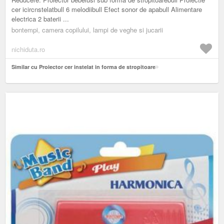
cer icircnstelatbull 6 melodiibull Efect sonor de apabull Alimentare
electrica 2 baterii ...
bontempi, camera copilului, lampi de veghe si jucarii
nichiduta.ro
Similar cu Proiector cer instelat in forma de stropitoare