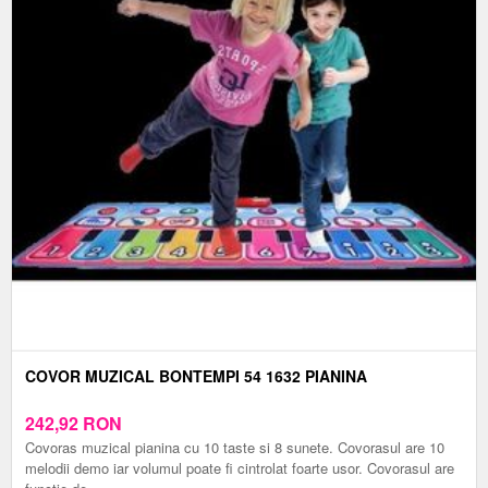
COVOR MUZICAL BONTEMPI 54 1632 PIANINA
242,92
RON
Covoras muzical pianina cu 10 taste si 8 sunete. Covorasul are 10
melodii demo iar volumul poate fi cintrolat foarte usor. Covorasul are