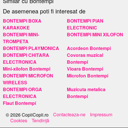
Similar cu Bontempi
De asemenea poti fi interesat de
BONTEMPI BOXA
BONTEMPI PIAN
KARAKOKE
ELECTRONIC
BONTEMPI MINI-
BONTEMPI MINI XILOFON
TROMPETA
BONTEMPI PLAYMONICA
Acordeon Bontempi
BONTEMPI CHITARA
Covoras muzical
ELECTRONICA
Bontempi
Mini-xilofon Bontempi
Vioara Bontempi
BONTEMPI MICROFON
Microfon Bontempi
WIRELESS
BONTEMPI ORGA
Muzicuta metalica
ELECTRONICA
Bontempi
Flaut Bontempi
Contacteaza-ne
Impressum
© 2026 CopiiCopii.ro
Cookies
Tendinţă