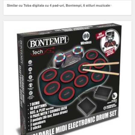
Similar cu Toba digitala cu 4 pad-uri, Bontempi, 6 stiluri muzicale