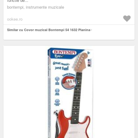
functie de...
bontempi, instrumente muzicale
ookee.ro
Similar cu Covor muzical Bontempi 54 1632 Pianina