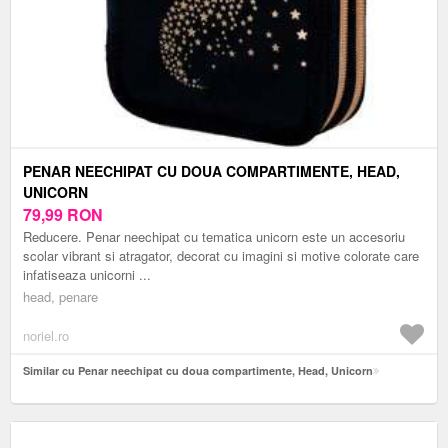
PENAR NEECHIPAT CU DOUA COMPARTIMENTE, HEAD,
UNICORN
79,99
RON
Reducere. Penar neechipat cu tematica unicorn este un accesoriu
scolar vibrant si atragator, decorat cu imagini si motive colorate care
infatiseaza unicorni ...
head, penare
noriel.ro
Similar cu Penar neechipat cu doua compartimente, Head, Unicorn