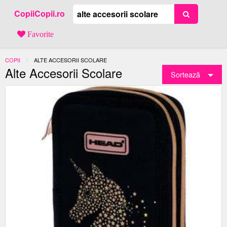
CopiiCopii.ro
Favorite
COPII
ACTUAL:
ALTE ACCESORII SCOLARE
Alte Accesorii Scolare
Sortează