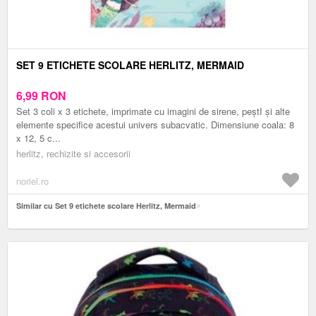
SET 9 ETICHETE SCOLARE HERLITZ, MERMAID
6,99
RON
Set 3 coli x 3 etichete, imprimate cu imagini de sirene, peștI și alte
elemente specifice acestui univers subacvatic. Dimensiune coala: 8
x 12, 5 c...
herlitz, rechizite si accesorii
noriel.ro
Similar cu Set 9 etichete scolare Herlitz, Mermaid