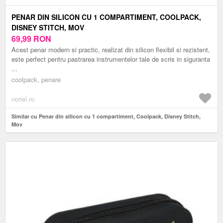
PENAR DIN SILICON CU 1 COMPARTIMENT, COOLPACK,
DISNEY STITCH, MOV
69,99
RON
Acest penar modern si practic, realizat din silicon flexibil si rezistent,
este perfect pentru pastrarea instrumentelor tale de scris in siguranta
...
coolpack, penare
noriel.ro
Similar cu Penar din silicon cu 1 compartiment, Coolpack, Disney Stitch,
Mov