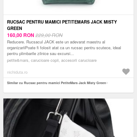
RUCSAC PENTRU MAMICI PETITEMARS JACK MISTY
GREEN
160,00
RON
229,00 RON
Reducere. Rucsacul JACK este un adevarat maestru al
organizariiPoate fi folosit atat ca un rucsac pentru scutece, ideal
pentru plimbarile zilnice sau excursi...
petite&mars, carucioare copii, accesorii carucioare
nichiduta.ro
Similar cu Rucsac pentru mamici PetiteMars Jack Misty Green