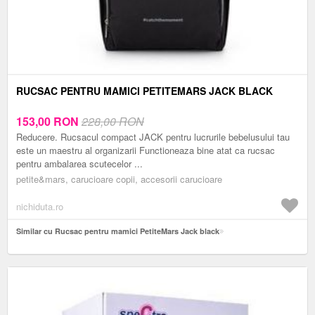
RUCSAC PENTRU MAMICI PETITEMARS JACK BLACK
153,00
RON
228,00 RON
Reducere. Rucsacul compact JACK pentru lucrurile bebelusului tau
este un maestru al organizarii Functioneaza bine atat ca rucsac
pentru ambalarea scutecelor ...
petite&mars, carucioare copii, accesorii carucioare
nichiduta.ro
Similar cu Rucsac pentru mamici PetiteMars Jack black