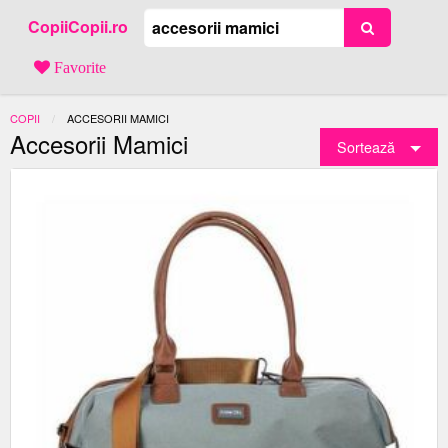
CopiiCopii.ro
Favorite
COPII
ACTUAL:
ACCESORII MAMICI
Accesorii Mamici
Sortează