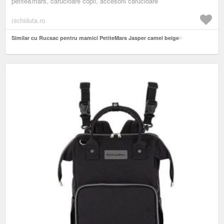
petite&mars, carucioare copii, accesorii carucioare
nichiduta.ro
Similar cu Rucsac pentru mamici PetiteMars Jasper camel beige