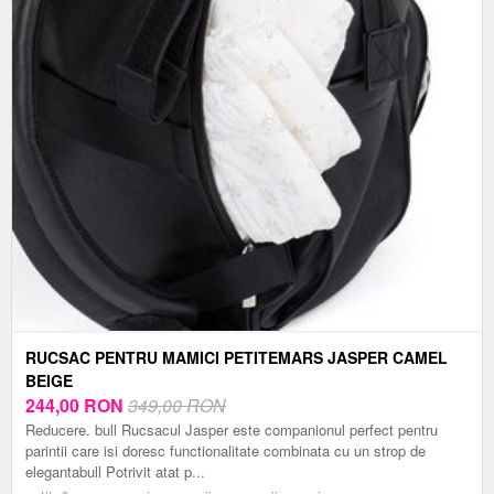
RUCSAC PENTRU MAMICI PETITEMARS JASPER CAMEL
BEIGE
244,00
RON
349,00 RON
Reducere. bull Rucsacul Jasper este companionul perfect pentru
parintii care isi doresc functionalitate combinata cu un strop de
elegantabull Potrivit atat p...