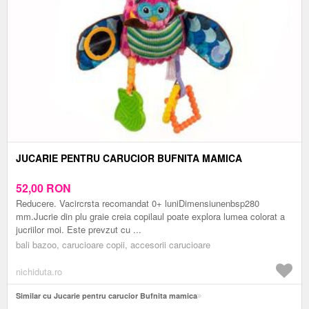
JUCARIE PENTRU CARUCIOR BUFNITA MAMICA
52,00
RON
Reducere. Vacircrsta recomandat 0+ luniDimensiunenbsp280
mm.Jucrie din plu graie creia copilaul poate explora lumea colorat a
jucriilor moi. Este prevzut cu ...
bali bazoo, carucioare copii, accesorii carucioare
nichiduta.ro
Similar cu Jucarie pentru carucior Bufnita mamica