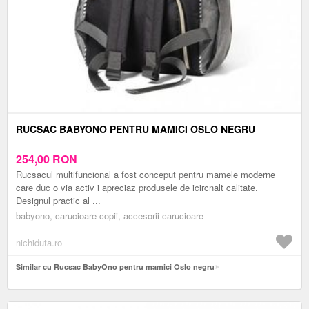
RUCSAC BABYONO PENTRU MAMICI OSLO NEGRU
254,00
RON
Rucsacul multifuncional a fost conceput pentru mamele moderne
care duc o via activ i apreciaz produsele de icircnalt calitate.
Designul practic al ...
babyono, carucioare copii, accesorii carucioare
nichiduta.ro
Similar cu Rucsac BabyOno pentru mamici Oslo negru