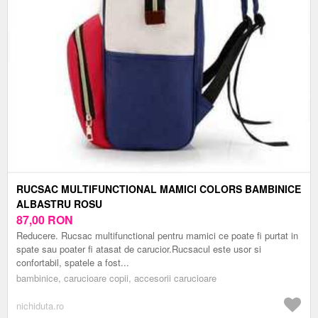
RUCSAC MULTIFUNCTIONAL MAMICI COLORS BAMBINICE
ALBASTRU ROSU
87,00
RON
Reducere. Rucsac multifunctional pentru mamici ce poate fi purtat in
spate sau poater fi atasat de carucior.Rucsacul este usor si
confortabil, spatele a fost...
bambinice, carucioare copii, accesorii carucioare
nichiduta.ro