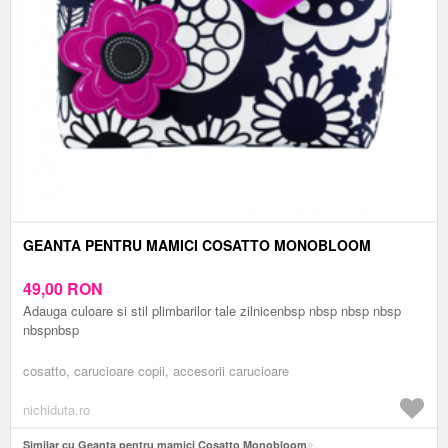
GEANTA PENTRU MAMICI COSATTO MONOBLOOM
49,00
RON
Adauga culoare si stil plimbarilor tale zilnicenbsp nbsp nbsp nbsp
nbspnbsp
cosatto, carucioare copii, accesorii carucioare
nichiduta.ro
Similar cu Geanta pentru mamici Cosatto Monobloom