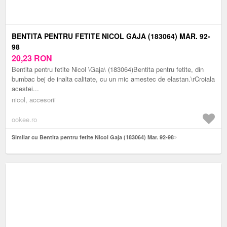
BENTITA PENTRU FETITE NICOL GAJA (183064) MAR. 92-
98
20,23
RON
Bentita pentru fetite Nicol \Gaja\ (183064)Bentita pentru fetite, din
bumbac bej de inalta calitate, cu un mic amestec de elastan.\rCroiala
acestei...
nicol, accesorii
ookee.ro
Similar cu Bentita pentru fetite Nicol Gaja (183064) Mar. 92-98