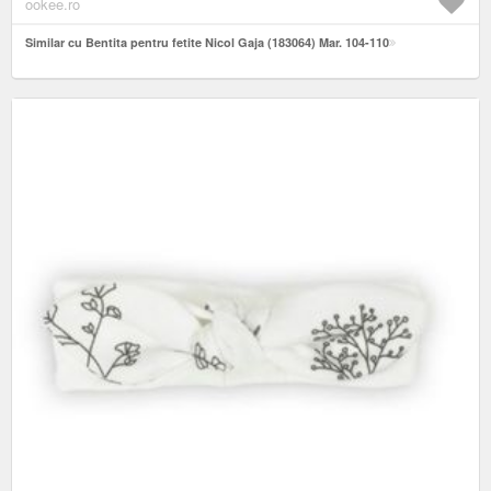
ookee.ro
Similar cu Bentita pentru fetite Nicol Gaja (183064) Mar. 104-110