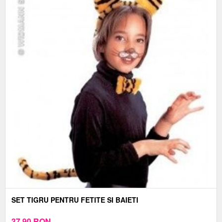
SET TIGRU PENTRU FETITE SI BAIETI
37,90
RON