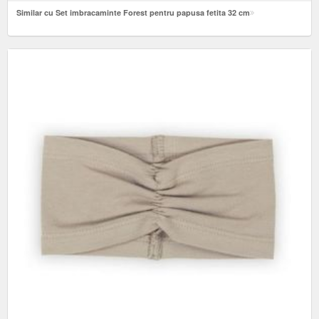
Similar cu Set imbracaminte Forest pentru papusa fetita 32 cm