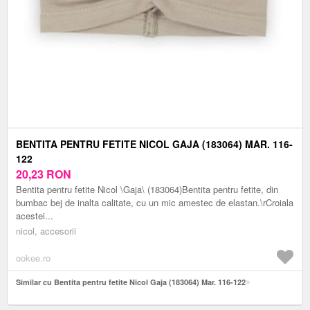
BENTITA PENTRU FETITE NICOL GAJA (183064) MAR. 116-
122
20,23
RON
Bentita pentru fetite Nicol \Gaja\ (183064)Bentita pentru fetite, din
bumbac bej de inalta calitate, cu un mic amestec de elastan.\rCroiala
acestei...
nicol, accesorii
ookee.ro
Similar cu Bentita pentru fetite Nicol Gaja (183064) Mar. 116-122