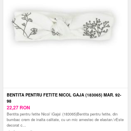
BENTITA PENTRU FETITE NICOL GAJA (183065) MAR. 92-
98
22,27
RON
Bentita pentru fetite Nicol \Gaja\ (183065)Bentita pentru fetite, din
bumbac crem de inalta calitate, cu un mic amestec de elastan.\rEste
decorat c...