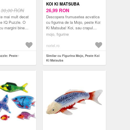
KOI KI MATSUBA
N
30,00 RON
26,99
RON
e mai mult decat
Descopera frumusetea acvatica
te IQ Puzzle. O
cu figurina de la Mojo, peste Koi
cu margini bine
Ki Matsuba! Koi, sau crapul
 o sa iti puna mintea
japonez, include atat exemplarele
mojo, figurine
Te va face sa
salbatice, cat si var...
noriel.ro
uzzle: Peste
Similar cu Figurina Mojo, Peste Koi
Ki Matsuba