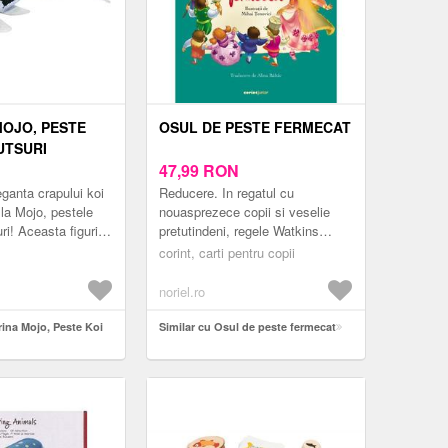
MOJO, PESTE
OSUL DE PESTE FERMECAT
UTSURI
47,99
RON
ganta crapului koi
Reducere. In regatul cu
 la Mojo, pestele
nouasprezece copii si veselie
ri! Aceasta figurina
pretutindeni, regele Watkins
a fidel coloritul
intalneste o zana fermecata la
corint, carti pentru copii
b...
pescarie, unde se opreste, din
drumul lui, ...
noriel.ro
rina Mojo, Peste Koi
Similar cu Osul de peste fermecat