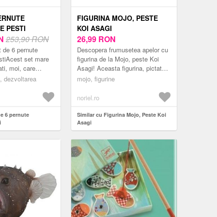
PERNUTE
FIGURINA MOJO, PESTE
E PESTI
KOI ASAGI
N
253,90 RON
26,99
RON
 de 6 pernute
Descopera frumusetea apelor cu
stiAcest set mare
figurina de la Mojo, peste Koi
ati, moi, care
Asagi! Aceasta figurina, pictata
mos, ii va fascina
manual, surprinde cu fidelitate
, dezvoltarea
mojo, figurine
va incuraja sa se
modelul real al crap...
noriel.ro
de 6 pernute
Similar cu Figurina Mojo, Peste Koi
i
Asagi