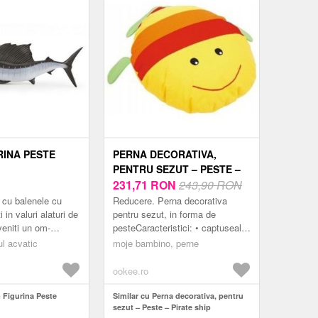
RINA PESTE
PERNA DECORATIVA,
PENTRU SEZUT – PESTE –
PIRATE SHIP
231,71
RON
243,90 RON
 cu balenele cu
Reducere. Perna decorativa
 in valuri alaturi de
pentru sezut, in forma de
veniti un om-
pesteCaracteristici: • captuseala
il sa exploreze
din bumbac• Dimensiuni: 70 x 80
ul acvatic
moje bambino, perne
anului in c...
cm
ookee.ro
 Figurina Peste
Similar cu Perna decorativa, pentru
sezut – Peste – Pirate ship