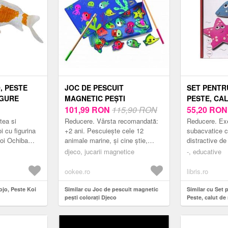
, PESTE
JOC DE PESCUIT
SET PENTR
IGURE
MAGNETIC PEŞTI
PESTE, CAL
COLORAȚI DJECO
101,99
RON
115,90 RON
STELUTA D
55,20
RO
tea si
Reducere. Vârsta recomandată:
Reducere. Exer
i cu figurina
+2 ani. Pescuieşte cele 12
subacvatice c
Koi Ochiba
animale marine, şi cine ştie,
distractive de
 remarca prin
poate unul dintre peștișori îți va
Pestisorul, ca
djeco, jucarii magnetice
-, educative
 figuri...
îndeplini o dorință. Jocul conține
steluta de ma
...
nerabda...
ookee.ro
libris.ro
ojo, Peste Koi
Similar cu Joc de pescuit magnetic
Similar cu Set 
peşti colorați Djeco
Peste, calut de
mare