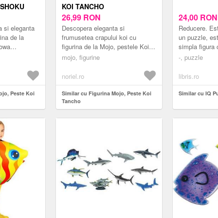
NSHOKU
KOI TANCHO
26,99
RON
24,00
RO
 si eleganta
Descopera eleganta si
Reducere. Est
rina de la
frumusetea crapului koi cu
un puzzle, es
howa
figurina de la Mojo, pestele Koi
simpla figura 
varietate se
Tancho! Aceasta varietate se
definite, care
mojo, figurine
-, puzzle
ul sau
remarca prin petele rosii
la incercare. 
distinctiv...
crez...
noriel.ro
libris.ro
ojo, Peste Koi
Similar cu Figurina Mojo, Peste Koi
Similar cu IQ P
Tancho