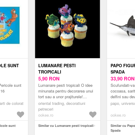
OLE SUNT
LUMANARE PESTI
PAPO FIGU
TROPICALI
SPADA
5,90
RON
33,90
RON
ericole sunt
Lumanare pesti tropicali O idee
Scufundati-va
 16
minunata pentru decorarea unui
cocoasa, sariti
tort sau a unor prajiturele!
delfini sau de
Lumanarea este disponibila in
broasca capab
arti de colorat
oriental trading, decoratiuni
papo, univers
cele 4 modele. Pretul est...
adancurile oce
petreceri
ookee.ro
ookee.ro
ricole sunt
Similar cu Lumanare pesti tropicali
Similar cu Papo
Spada