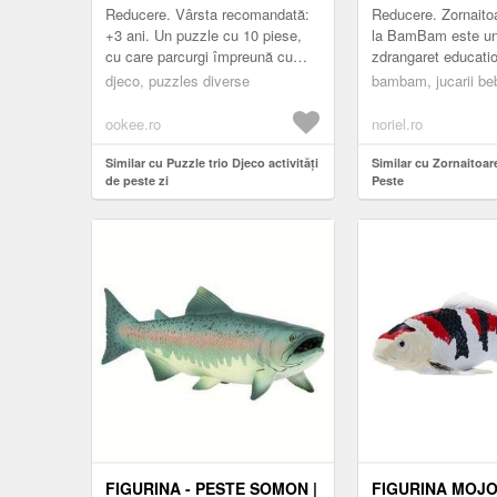
Reducere. Vârsta recomandată:
Reducere. Zornaito
+3 ani. Un puzzle cu 10 piese,
la BamBam este un
cu care parcurgi împreună cu
zdrangaret educatio
puiul tău toate activitățile de
copiilor inca de la 
djeco, puzzles diverse
bambam, jucarii be
peste zi. Aranjați-le în ce ordine
Diversele texturi si 
...
jucariei st...
ookee.ro
noriel.ro
Similar cu Puzzle trio Djeco activități
Similar cu Zornaito
de peste zi
Peste
FIGURINA - PESTE SOMON |
FIGURINA MOJO