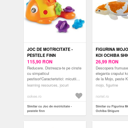
JOC DE MOTRICITATE -
FIGURINA MOJO
PESTELE FINN
KOI OCHIBA SH
115,90
RON
26,99
RON
Reducere. Distreaza-te pe cinste
Descopera frumuse
cu simpaticul
eleganta crapului ko
pestisor!Caracteristici: micutii
de la Mojo, peste 
trebuie sa potriveasca piesele
Shigure! Acesta se
learning resources, jocuri
mojo, figurine
colorate pe spatele
modelul sau unic, iar
pesteluijucaria ii va ajut...
ookee.ro
noriel.ro
Similar cu Joc de motricitate -
Similar cu Figurina M
pestele finn
Ochiba Shigure