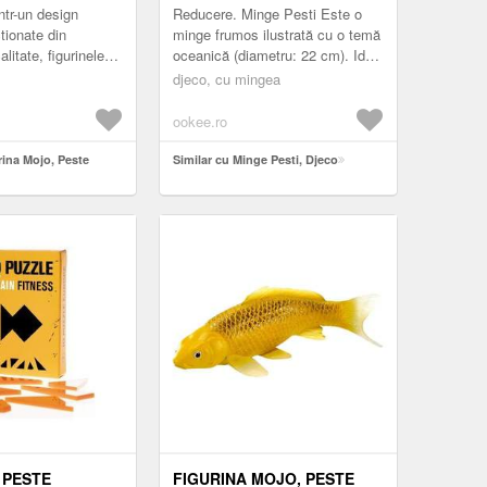
ntr-un design
Reducere. Minge Pesti Este o
ctionate din
minge frumos ilustrată cu o temă
litate, figurinele
oceanică (diametru: 22 cm). Ideal
a sa descoperim
pentru lovituri sau aruncări în aer
djeco, cu mingea
nta a animalelor.
liber. Valvă inclusă pent...
ookee.ro
rina Mojo, Peste
Similar cu Minge Pesti, Djeco
 PESTE
FIGURINA MOJO, PESTE