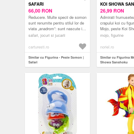
SAFARI
KOI SHOWA SA
66,00
RON
26,99
RON
Reducere. Multe specii de somon
Admirati frumusetea
sunt renumite pentru stilul lor de
crapului koi cu figu
viata „anadrom”: sunt nascute in
Mojo, peste Koi S
apa dulce, calatoresc in apa
Sanshoku! Aceasta 
safari, jocuri si jucarii
mojo, figurine
sarata pentru a trai cea mai...
remarca prin model
specta...
carturesti.ro
noriel.ro
Similar cu Figurina - Peste Somon |
Similar cu Figurina M
Safari
Showa Sanshoku