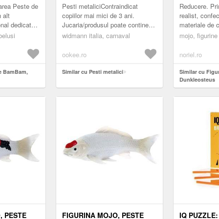
area Peste de
Pesti metaliciContraindicat
Reducere. Pri
 alt
copiilor mai mici de 3 ani.
realist, confe
nal dedicat
Jucaria/produsul poate contine
materiale de ca
nastere.
piese mici care se pot inghiti sau
Mojo ne invit
belusi
widmann italia, carnaval
mojo, figurine
culori ale
inhala existand pericolul...
lumea fascina
Fie ele p...
ookee.ro
noriel.ro
are BamBam,
Similar cu Pesti metalici
Similar cu Figu
Dunkleosteus
, PESTE
FIGURINA MOJO, PESTE
IQ PUZZLE: