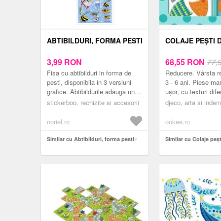
ABTIBILDURI, FORMA PESTI
COLAJE PEȘTI 
3,99
RON
68,55
RON
77,
Fisa cu abtibilduri in forma de
Reducere. Vârsta 
pesti, disponibila in 3 versiuni
3 - 6 ani. Piese mar
grafice. Abtibildurile adauga un
ușor, cu texturi difer
plus de culoare si personalitate
accesorii nostime. 
stickerboo, rechizite si accesorii
djeco, arta si inde
obiectelor de uz...
din materiale non-t
vop...
noriel.ro
ookee.ro
Similar cu Abtibilduri, forma pesti
Similar cu Colaje peș