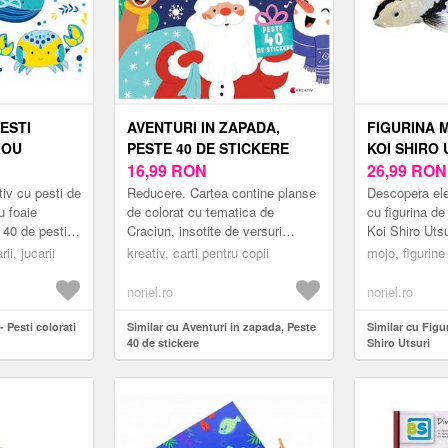
PESTI
AVENTURI IN ZAPADA,
FIGURINA 
ZOU
PESTE 40 DE STICKERE
KOI SHIRO 
16,99
RON
26,99
RON
iv cu pesti de
Reducere. Cartea contine planse
Descopera ele
u foaie
de colorat cu tematica de
cu figurina de
 40 de pesti,
Craciun, insotite de versuri
Koi Shiro Utsu
ustensila.
jucause, dar si de peste 40 de
de calitate red
ii, jucarii
kreativ, carti pentru copii
mojo, figurine
stickere. Numar pagini: 36Tip
contrastant al
coperta: ...
noriel.ro
noriel.ro
- Pesti colorati
Similar cu Aventuri in zapada, Peste
Similar cu Figu
40 de stickere
Shiro Utsuri