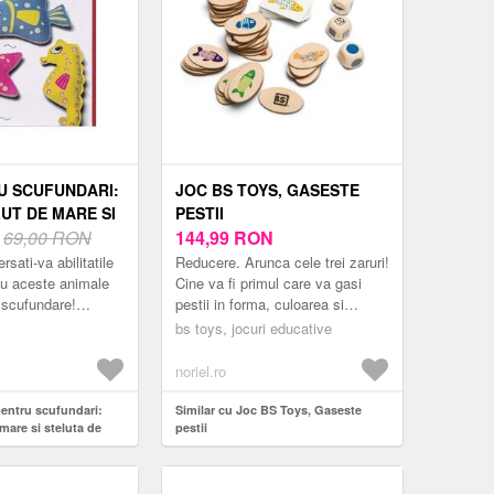
U SCUFUNDARI:
JOC BS TOYS, GASESTE
UT DE MARE SI
PESTII
E MARE
N
69,00 RON
144,99
RON
sati-va abilitatile
Reducere. Arunca cele trei zaruri!
u aceste animale
Cine va fi primul care va gasi
 scufundare!
pestii in forma, culoarea si
lutul de mare si
modelul potrivit, asa cum este
bs toys, jocuri educative
re asteapta cu
ilustrat pe card? Daca jocul es...
noriel.ro
pentru scufundari:
Similar cu Joc BS Toys, Gaseste
 mare si steluta de
pestii