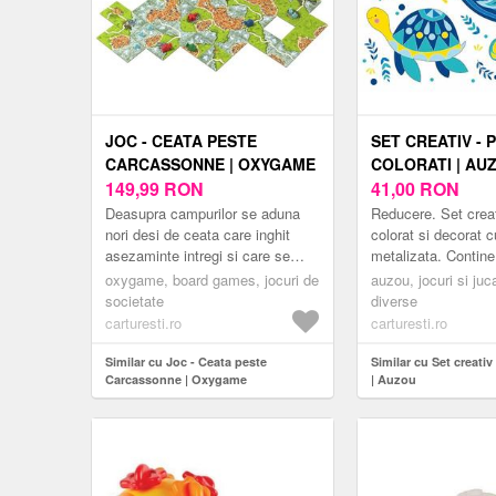
JOC - CEATA PESTE
SET CREATIV - 
CARCASSONNE | OXYGAME
COLORATI | AU
149,99
RON
41,00
RON
Deasupra campurilor se aduna
Reducere. Set creat
nori desi de ceata care inghit
colorat si decorat c
asezaminte intregi si care se
metalizata. Contine
intind pana la zidurile de aparare
5 foi metalizate si 
oxygame, board games, jocuri de
auzou, jocuri si jucar
ale orasului. Tremura ...
societate
diverse
carturesti.ro
carturesti.ro
Similar cu Joc - Ceata peste
Similar cu Set creativ 
Carcassonne | Oxygame
| Auzou