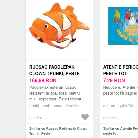
RUCSAC PADDLEPAK
ATENTIE PERIC
CLOWN TRUNKI, PESTE
PESTE TOT
169,99
RON
7,29
RON
PaddlePak este un rucsac
Reducere. Atentie P
rezistent la apa, ideal pentru
peste tot Nr pagini:
micii exploratori!Este fabricat
dintr-un material usor si durabil si
trunki, genti rucsacuri valize
editura aquila '93, c
este prevazut cu un si...
noriel.ro
ookee.ro
Similar cu Rucsac Paddlepak Clown
Similar cu Atentie Pe
Trunki, Peste
peste tot