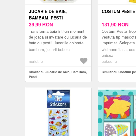
JUCARIE DE BAIE,
COSTUM PESTE
BAMBAM, PESTI
39,99
RON
131,90
RON
Transforma baia intr-un moment
Costum Peste Tropi
de joaca si invatare cu jucaria de
vestuta tip mascota
baie cu pesti! Jucariile colorate in
imprimat. Salopeta
forma de pestisor, fiecare intr-o
este inclusa. Marim
bambam, jucarii bebelusi
widmann italia, co
culoare di...
este pentru 4-7 ani 
unisex
noriel.ro
ookee.ro
Similar cu Jucarie de baie, BamBam,
Similar cu Costum pes
Pesti