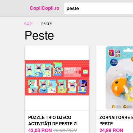
CopiiCopii.ro
COPII
ACTUAL:
PESTE
Peste
PUZZLE TRIO DJECO
ZORNAITOARE 
ACTIVITĂȚI DE PESTE ZI
PESTE
43,03
RON
48,90 RON
24,99
RON