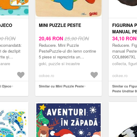
DJECO
MINI PUZZLE PESTE
FIGURINA 
MANUAL PE
90 RON
20,46
RON
25,90 RON
88967
34,10
RO
recomandată:
Reducere. Mini Puzzle
Reducere. Fig
i de dezlipit
PestePuzzle-ul din lemn contine
manual Peste
ite și
5 piese si reprezinta un
COL88967XL Ma
Confecționat
pestisor.Dimensiunea puzzle-ului
cauciucat dur 
manare
goki, puzzle si incastre
collecta, figur
oxice, cu
dupa asamblare: 15 x 15 x 0, 8
Collecta, aces
cm.Jocul ajuta...
copii cu acurat
ookee.ro
ookee.ro
ti Djeco
Similar cu Mini Puzzle Peste
Similar cu Figu
Peste Unditar 