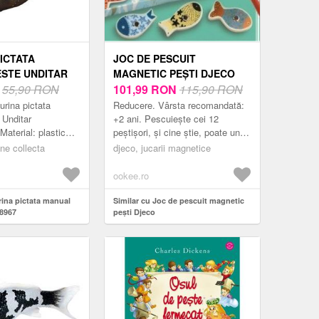
PICTATA
JOC DE PESCUIT
STE UNDITAR
MAGNETIC PEŞTI DJECO
N
55,90 RON
101,99
RON
115,90 RON
urina pictata
Reducere. Vârsta recomandată:
 Unditar
+2 ani. Pescuieşte cei 12
terial: plastic
peștișori, şi cine ştie, poate unul
Ca toate figurinele
dintre ei îți va îndeplini o dorință.
ine collecta
djeco, jucarii magnetice
ta ii va uimi pe
Jocul conține 12 pești și 2...
...
ookee.ro
rina pictata manual
Similar cu Joc de pescuit magnetic
88967
peşti Djeco