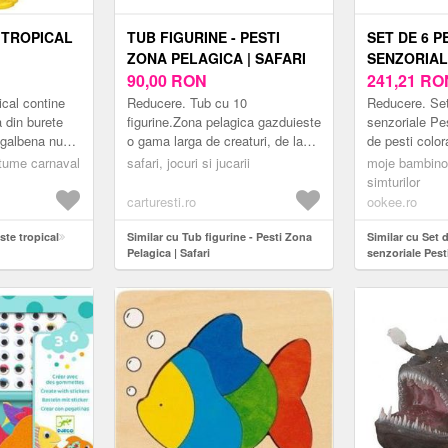
 TROPICAL
TUB FIGURINE - PESTI
SET DE 6 
ZONA PELAGICA | SAFARI
SENZORIAL
90,00
RON
241,21
RO
cal contine
Reducere. Tub cu 10
Reducere. Set
 din burete
figurine.Zona pelagica gazduieste
senzoriale Pe
 galbena nu
o gama larga de creaturi, de la
de pesti color
ea disponibila
fitoplancton, pana la pestii mici
stralucesc fru
stume carnaval
safari, jocuri si jucarii
moje bambino
(1...
care se hranesc cu el sau
pe copii si ii 
simturilor
pradatori d...
joac...
carturesti.ro
ookee.ro
te tropical
Similar cu Tub figurine - Pesti Zona
Similar cu Set 
Pelagica | Safari
senzoriale Pest