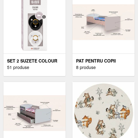
SET 2 SUZETE COLOUR
PAT PENTRU COPII
LATEX, TETINA
51 produse
FROZEN VARIANTA 2, 2-
8 produse
ROTUNDA, 0 LUNI +
12 ANI, 160X80 CM