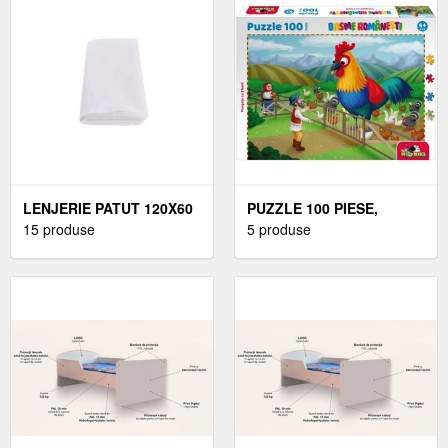
LENJERIE PATUT 120X60
PUZZLE 100 PIESE,
CM, 3 PIESE MODEL
15 produse
NORIEL BASME
5 produse
URSULETI IN BALON
ROMANESTI, PUNGUTA
CU DOI BANI