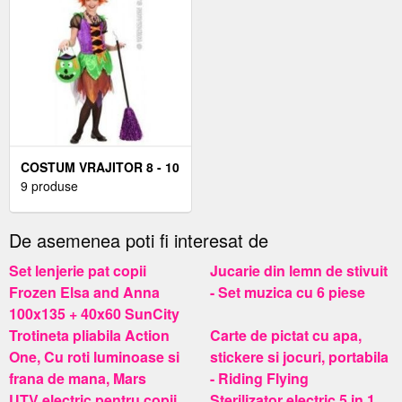
COSTUM VRAJITOR 8 - 10
ANI / 140 CM
9 produse
De asemenea poti fi interesat de
Set lenjerie pat copii
Jucarie din lemn de stivuit
Frozen Elsa and Anna
- Set muzica cu 6 piese
100x135 + 40x60 SunCity
Trotineta pliabila Action
Carte de pictat cu apa,
One, Cu roti luminoase si
stickere si jocuri, portabila
frana de mana, Mars
- Riding Flying
UTV electric pentru copii
Sterilizator electric 5 in 1