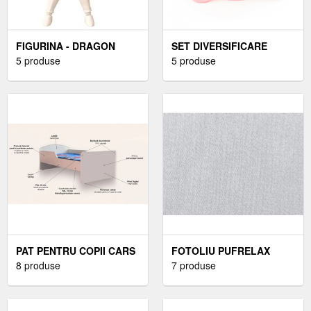
FIGURINA - DRAGON
SET DIVERSIFICARE
BALL SUPER - VEGETA |
5 produse
PENTRU COPII -
5 produse
BANDAI
CASTRON SI LINGURITA
DIN BAMBUS OAKI, ROZ
PAT PENTRU COPII CARS
FOTOLIU PUFRELAX
FULGER MCQUEEN SI
8 produse
KING SIZE ANGORA
7 produse
BUCSA, 2-8 ANI, 140X70
GREY UMPLUT CU FULGI
CM
DE BURETE MEMORY MIX