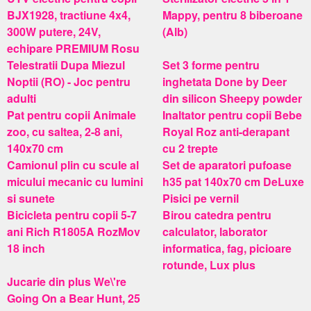
BJX1928, tractiune 4x4,
Mappy, pentru 8 biberoane
300W putere, 24V,
(Alb)
echipare PREMIUM Rosu
Telestratii Dupa Miezul
Set 3 forme pentru
Noptii (RO) - Joc pentru
inghetata Done by Deer
adulti
din silicon Sheepy powder
Pat pentru copii Animale
Inaltator pentru copii Bebe
zoo, cu saltea, 2-8 ani,
Royal Roz anti-derapant
140x70 cm
cu 2 trepte
Camionul plin cu scule al
Set de aparatori pufoase
micului mecanic cu lumini
h35 pat 140x70 cm DeLuxe
si sunete
Pisici pe vernil
Bicicleta pentru copii 5-7
Birou catedra pentru
ani Rich R1805A RozMov
calculator, laborator
18 inch
informatica, fag, picioare
rotunde, Lux plus
Jucarie din plus We\'re
Going On a Bear Hunt, 25