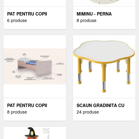
PAT PENTRU COPII
MIMINU - PERNA
FROZEN, CU MANERE SI
6 produse
BEBELUSI URSULET,
8 produse
SERTAR, 2-12 ANI, 160X80
MULTIFUNCTIONALA, CU
CM
DOUA FETE
PAT PENTRU COPII
SCAUN GRADINITA CU
DRAGON, CU SALTEA, 2-8
8 produse
INALTIME REGLABILA -
24 produse
ANI, 140X70 CM
GALBEN MARIMEA 2-3