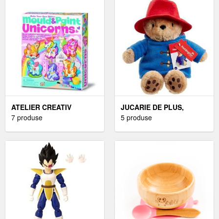
ATELIER CREATIV
JUCARIE DE PLUS,
MODELEAZA SI
7 produse
RAINBOW DESIGNS,
5 produse
PICTEAZA - MAGNETI
URSULETUL
PENTRU FRIGIDER
PADDINGTON CU HAINA
ALBASTRA, 20 CM