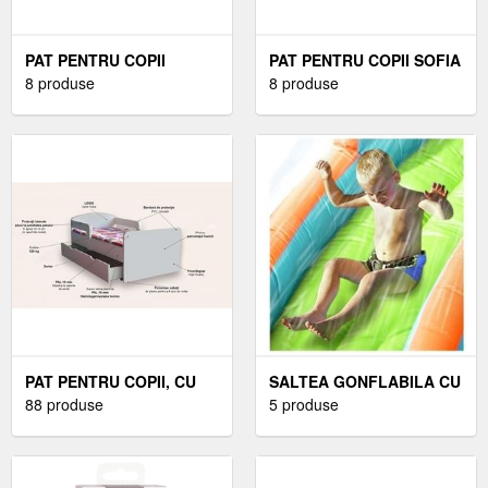
PAT PENTRU COPII
PAT PENTRU COPII SOFIA
ANIMALE ZOO, 2-8 ANI,
8 produse
VARIANTA 2, 2-6 ANI,
8 produse
140X70 CM
130X60 CM
PAT PENTRU COPII, CU
SALTEA GONFLABILA CU
MANERE SI SERTAR, 2-12
88 produse
PISCINA, TUN CU APA,
5 produse
ANI, 160X80 CM
TOBOGAN SI LOC DE
CATARAT