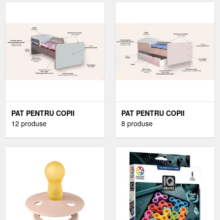
PAT PENTRU COPII
PAT PENTRU COPII
FROZEN, CU MANERE, 2-
12 produse
GABBYS DOLLHOUSE, 2-
8 produse
6 ANI, 130X60 CM
8 ANI, 140X70 CM