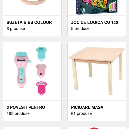
SUZETA BIBS COLOUR
JOC DE LOGICA CU 120
LATEX TETINA ROTUNDA
6 produse
DE PROVOCARI, SMART
5 produse
6 LUNI + BLUSH
GAMES, IQ GEARS
3 POVESTI PENTRU
PICIOARE MASA
COPIII DE 3 ANI - ***
198 produse
PATRATE – 46 CM -
61 produse
MARIMEA 1