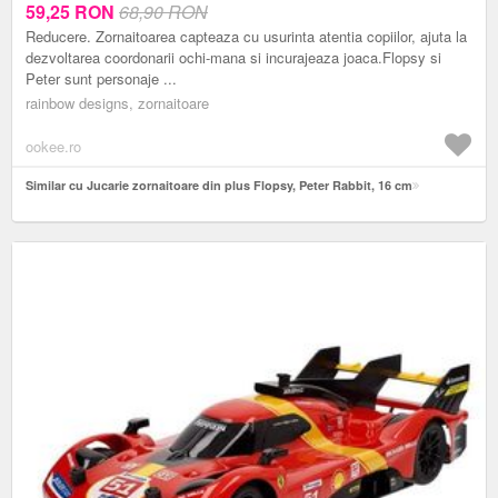
59,25
RON
68,90 RON
Reducere. Zornaitoarea capteaza cu usurinta atentia copiilor, ajuta la
dezvoltarea coordonarii ochi-mana si incurajeaza joaca.Flopsy si
Peter sunt personaje ...
rainbow designs, zornaitoare
ookee.ro
Similar cu Jucarie zornaitoare din plus Flopsy, Peter Rabbit, 16 cm