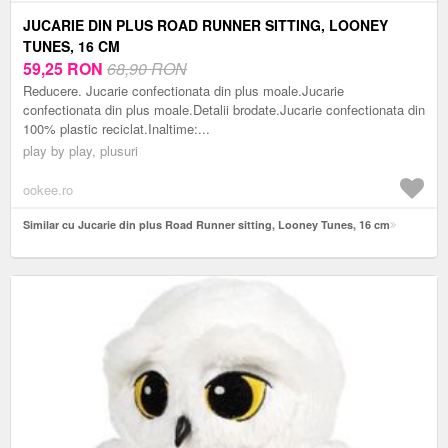
JUCARIE DIN PLUS ROAD RUNNER SITTING, LOONEY
TUNES, 16 CM
59,25
RON
68,90 RON
Reducere. Jucarie confectionata din plus moale.Jucarie
confectionata din plus moale.Detalii brodate.Jucarie confectionata din
100% plastic reciclat.Inaltime:...
play by play, plusuri
ookee.ro
Similar cu Jucarie din plus Road Runner sitting, Looney Tunes, 16 cm