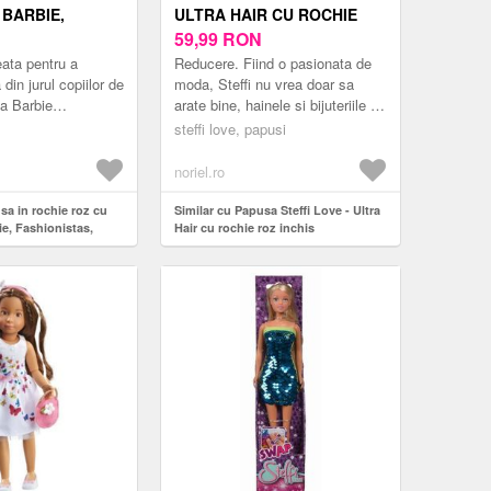
 BARBIE,
ULTRA HAIR CU ROCHIE
TAS, HYT88
ROZ INCHIS
59,99
RON
ata pentru a
Reducere. Fiind o pasionata de
din jurul copiilor de
moda, Steffi nu vrea doar sa
ia Barbie
arate bine, hainele si bijuteriile ei
aduce in prim-plan
spun totul, dar si parul trebuie sa
steffi love, papusi
te si moderne,
fie perfect. Parul extr...
noriel.ro
sa in rochie roz cu
Similar cu Papusa Steffi Love - Ultra
ie, Fashionistas,
Hair cu rochie roz inchis