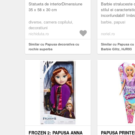
Statueta de interiorDimensiune
Barbie straluceste 
35 x 58 x 30 cm
stilul ei caracteristi
inconfundabil! Imbra
rochie glamour, per
diverse, camera copilului,
barbie, papusi
premiera, o petrecer
decoratiuni
nichiduta.ro
noriel.ro
Similar cu Papusa decorativa cu
Similar cu Papusa cu
rochie superba
Barbie Glitz, HJR93
FROZEN 2: PAPUSA ANNA
PAPUSA PRINTE