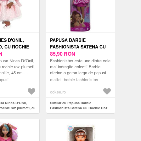
ES D'ONIL,
PAPUSA BARBIE
O, CU ROCHIE
FASHIONISTA SATENA CU
TI, CU MIROS
N
ROCHIE ROZ
85,90
RON
, 45 CM
usa Nines D\'Onil,
Fashionistas este una dintre cele
 rochie roz plumeti,
mai indragite colectii Barbie,
anilie, 45 cm.
oferind o gama larga de papusi
D\'Onil, Addis
cu diferite stiluri si accesorii,
apusi
mattel, barbie fashionistas
e roz plumeti, cu
introducand conce...
ookee.ro
sa Nines D'Onil,
Similar cu Papusa Barbie
rochie roz plumeti, cu
Fashionista Satena Cu Rochie Roz
e, 45 cm