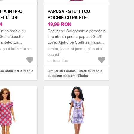
FIA INTR-O
PAPUSA - STEFFI CU
 FLUTURI
ROCHIE CU PAIETE
N
ALBASTRE | SIMBA
49,99
RON
ntr-o rochie cu
Reducere. Se apropie o petrecere
Sofia iubeste
importanta pentru papusa Steffi
lantele. Ea
Love. Ajut-o pe Steffi sa imbrace
rice vietuitoare din
rochita perfecta! Pachetul include
papusi kathe kruse
simba, jocuri si jucarii, plusuri si
za vise frumoase...
papusa Steffi, cocheta,...
papusi
carturesti.ro
sa Sofia intr-o rochie
Similar cu Papusa - Steffi cu rochie
cu paiete albastre | Simba