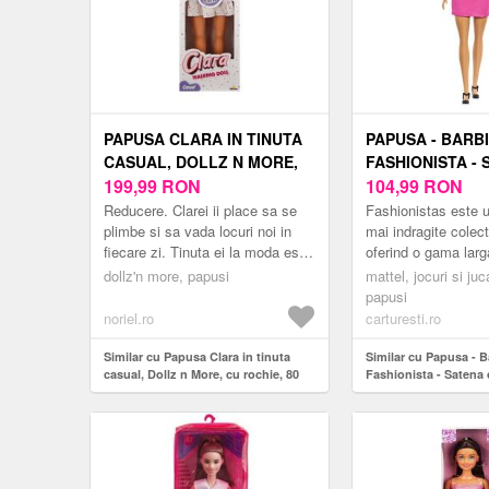
PAPUSA CLARA IN TINUTA
PAPUSA - BARB
CASUAL, DOLLZ N MORE,
FASHIONISTA -
CU ROCHIE, 80 CM
199,99
RON
ROCHIE ROZ | 
104,99
RON
Reducere. Clarei ii place sa se
Fashionistas este u
plimbe si sa vada locuri noi in
mai indragite colect
fiecare zi. Tinuta ei la moda este
oferind o gama larg
perfecta pentru plimbarile lungi.
cu diferite stiluri si
dollz'n more, papusi
mattel, jocuri si juca
Setul include: - 1 x pap...
introducand conce..
papusi
noriel.ro
carturesti.ro
Similar cu Papusa Clara in tinuta
Similar cu Papusa - B
casual, Dollz n More, cu rochie, 80
Fashionista - Satena 
cm
Mattel