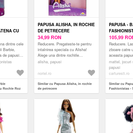
PAPUSA ALISHA, IN ROCHIE
PAPUSA - 
ATENA CU
DE PETRECERE
FASHIONIS
34,99
RON
CU ROCHIE
105,99
RO
| MATTEL
na dintre cele
Reducere. Pregateste-te pentru
Reducere. Las
ii Barbie,
intalnirea speciala cu Alisha!
zboare catre 
a de papusi
Alege una dintre rochiile
aceasta papu
 accesorii,
frumoase ale Alishei, pune-i
incantatoare.C
ionistas
alisha, papusi
mattel, jocuri s
.
pantofii cu tocul inalt, geanta si
proiecteaza, f
papusi
merge...
comercializea
noriel.ro
carturesti.ro
rbie
Similar cu Papusa Alisha, in rochie
Similar cu Papu
Cu Rochie Roz
de petrecere
Fashionistas - 
cu buline | Matt