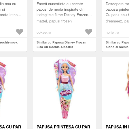
din nou cu
Faceti cunostinta cu aceste
Descopera mag
c si
papusi de moda inspirate din
papusa printe
cata intr-o
indragitele filme Disney Frozen!
Cu parul sau b
fecta pentru o
Fiecare papusa articulata este
aceasta papus
mattel, papusi frozen
dreameez, pa
e el...
prezentata in aspectul ei ...
gata sa aduca
ookee.ro
noriel.ro
 rochie mov,
Similar cu Papusa Disney Frozen
Similar cu Papu
Elsa Cu Rochie Albastra
blond si rochi
SA CU PAR
PAPUSA PRINTESA CU PAR
PAPUSA IN