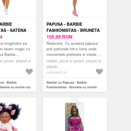
BARBIE
PAPUSA - BARBIE
TAS - SATENA
FASHIONISTAS - BRUNETA
 ROZ CU BULINE
N
CU ROCHIE MOV | MATTEL
105,99
RON
a imaginatia sa
Reducere. Cu aceasta papusa
un taram magic cu
poti patrunde intr-o lume unde
sa Barbie
momentele preferate si visele se
ei de la Mattel
unesc si prind aripi, aici
i jucarii, plusuri si
mattel, jocuri si jucarii, plusuri si
abrica si
imaginatia nu are limite.Cei de la
papusi
za o mar...
Mat...
carturesti.ro
sa - Barbie
Similar cu Papusa - Barbie
Satena cu rochie roz
Fashionistas - Bruneta cu rochie
el
mov | Mattel