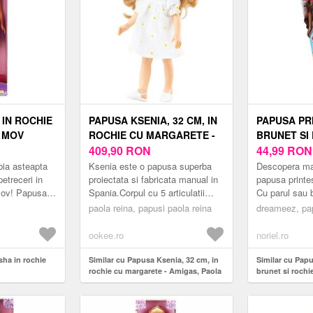
 IN ROCHIE
PAPUSA KSENIA, 32 CM, IN
PAPUSA PR
 MOV
ROCHIE CU MARGARETE -
BRUNET SI
AMIGAS, PAOLA REINA
409,90
RON
DREAMEEZ
44,99
RON
bia asteapta
Ksenia este o papusa superba
Descopera mag
etreceri in
proiectata si fabricata manual in
papusa printe
mov! Papusa
Spania.Corpul cu 5 articulatii
Cu parul sau b
a este
mobile este realizat din vinil
aceasta papus
paola reina, papusi paola reina
dreameez, pa
hita inspirata
parfumat cu aroma de v...
gata sa aduca 
ookee.ro
noriel.ro
sha in rochie
Similar cu Papusa Ksenia, 32 cm, in
Similar cu Papu
rochie cu margarete - Amigas, Paola
brunet si rochi
Reina