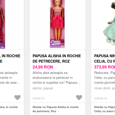
 IN ROCHIE
PAPUSA ALISHA IN ROCHIE
PAPUSA NIN
IE
DE PETRECERE, ROZ
CELIA, CU 
24,99
RON
CU ROCHIE
373,99
RO
PLUMETI, 
bia asteapta
Alisha abia asteapta sa
Reducere. Pap
VANILIE, 4
mente in
straluceasca la petreceri in
Celia, cu paru
osie de seara!
rochia ei superba roz! Papusa
menta plumeti
a se distinge
fermecatoare Alisha este
vanilie, 45 c
alisha, papusi
nines donil, p
lul sau rema...
imbracata intr-o rochita inspirata
D\'Onil, Celia
din ...
r...
noriel.ro
ookee.ro
sha, in rochie
Similar cu Papusa Alisha in rochie
Similar cu Papu
de petrecere, Roz
Celia, cu parul 