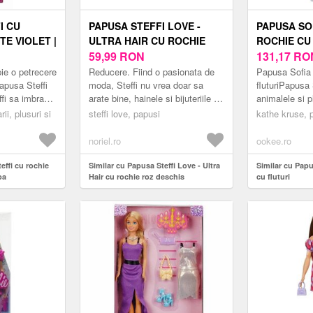
I CU
PAPUSA STEFFI LOVE -
PAPUSA SO
TE VIOLET |
ULTRA HAIR CU ROCHIE
ROCHIE CU
ROZ DESCHIS
59,99
RON
131,17
RO
ie o petrecere
Reducere. Fiind o pasionata de
Papusa Sofia i
apusa Steffi
moda, Steffi nu vrea doar sa
fluturiPapusa 
ffi sa imbrace
arate bine, hainele si bijuteriile ei
animalele si p
achetul include
spun totul, dar si parul trebuie sa
comunica cu o
rii, plusuri si
steffi love, papusi
kathe kruse, 
ta,...
fie perfect. Parul extr...
lume si creea
noriel.ro
ookee.ro
effi cu rochie
Similar cu Papusa Steffi Love - Ultra
Similar cu Papu
ba
Hair cu rochie roz deschis
cu fluturi