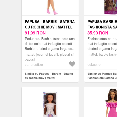
PAPUSA - BARBIE - SATENA
PAPUSA BARBIE
CU ROCHIE MOV | MATTEL
FASHIONISTA S
91,99
RON
ROCHIE ROZ
85,90
RON
Reducere. Fashionistas este una
Fashionistas este u
dintre cele mai indragite colectii
mai indragite colect
Barbie, oferind o gama larga de
oferind o gama larg
papusi cu diferite stiluri si
cu diferite stiluri si
mattel, jocuri si jucarii, plusuri si
mattel, barbie fash
accesorii, introducand conce...
introducand conce..
papusi
carturesti.ro
ookee.ro
Similar cu Papusa - Barbie - Satena
Similar cu Papusa Ba
cu rochie mov | Mattel
Fashionista Satena 