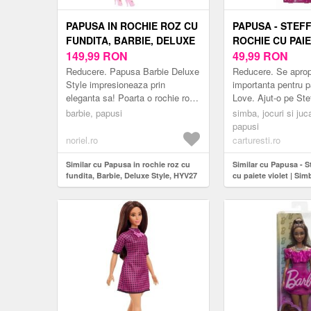
PAPUSA IN ROCHIE ROZ CU
PAPUSA - STEFF
FUNDITA, BARBIE, DELUXE
ROCHIE CU PAIE
STYLE, HYV27
149,99
RON
SIMBA
49,99
RON
Reducere. Papusa Barbie Deluxe
Reducere. Se aprop
Style impresioneaza prin
importanta pentru p
eleganta sa! Poarta o rochie roz
Love. Ajut-o pe Ste
accesorizata cu o fundita
rochita perfecta! P
barbie, papusi
simba, jocuri si juca
delicata, oferind un plus de stil si
papusa Steffi, coche
papusi
rafin...
noriel.ro
carturesti.ro
Similar cu Papusa in rochie roz cu
Similar cu Papusa - St
fundita, Barbie, Deluxe Style, HYV27
cu paiete violet | Sim