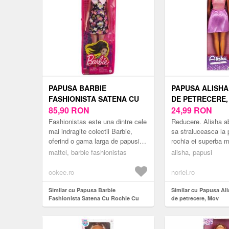
PAPUSA BARBIE
PAPUSA ALISHA
FASHIONISTA SATENA CU
DE PETRECERE,
ROCHIE CU IMPRIMEU
85,90
RON
24,99
RON
FLORAL
Fashionistas este una dintre cele
Reducere. Alisha a
mai indragite colectii Barbie,
sa straluceasca la p
oferind o gama larga de papusi
rochia ei superba 
cu diferite stiluri si accesorii,
fermecatoare Alish
mattel, barbie fashionistas
alisha, papusi
introducand conce...
imbracata intr-o roc
din ...
ookee.ro
noriel.ro
Similar cu Papusa Barbie
Similar cu Papusa Ali
Fashionista Satena Cu Rochie Cu
de petrecere, Mov
Imprimeu Floral