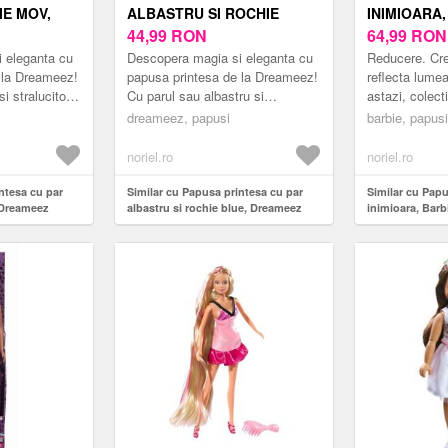
IE MOV,
ALBASTRU SI ROCHIE
INIMIOARA,
BLUE, DREAMEEZ
44,99
RON
FASHIONIS
64,99
RON
 eleganta cu
Descopera magia si eleganta cu
Reducere. Cre
 la Dreameez!
papusa printesa de la Dreameez!
reflecta lumea 
i stralucitor,
Cu parul sau albastru si
astazi, colect
tivanta este
stralucitor, aceasta papusa
Fashionistas 
dreameez, papusi
barbie, papusi
..
captivanta este gata sa aduca
stiluri vibran
f...
inspirand...
noriel.ro
noriel.ro
ntesa cu par
Similar cu Papusa printesa cu par
Similar cu Papu
 Dreameez
albastru si rochie blue, Dreameez
inimioara, Barb
HYT88