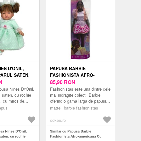
ES D'ONIL,
PAPUSA BARBIE
PARUL SATEN,
FASHIONISTA AFRO-
 MENTA
N
AMERICANA CU ROCHIE
85,90
RON
CU MIROS DE
PEACH
usa Nines D\'Onil,
Fashionistas este una dintre cele
5 CM
l saten, cu rochie
mai indragite colectii Barbie,
, cu miros de
oferind o gama larga de papusi
m. Papusa Nines
cu diferite stiluri si accesorii,
apusi
mattel, barbie fashionistas
, cu parul saten, cu
introducand conce...
ookee.ro
sa Nines D'Onil,
Similar cu Papusa Barbie
saten, cu rochie
Fashionista Afro-americana Cu