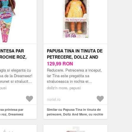
INTESA PAR
PAPUSA TINA IN TINUTA DE
 ROCHIE ROZ,
PETRECERE, DOLLZ AND
MORE, CU ROCHIE
129,99
RON
GALBENA, 45 CM
ia si eleganta cu
Reducere. Petrecerea a inceput,
sa de la Dreameez!
iar Tina este pregatita sa
runet si stralucitor,
straluceasca in rochia ei
a captivanta este
eleganta, galbena si pantofii
pusi
dollz'n more, papusi
far...
asortati! Alatura-te distractiei
alaturi d...
noriel.ro
sa printesa par
Similar cu Papusa Tina in tinuta de
e roz, Dreameez
petrecere, Dollz And More, cu rochie
galbena, 45 cm