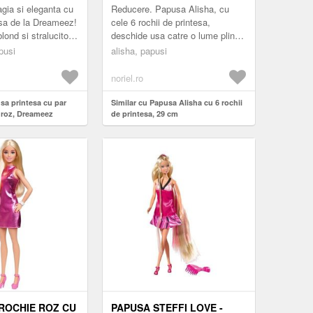
ia si eleganta cu
Reducere. Papusa Alisha, cu
sa de la Dreameez!
cele 6 rochii de printesa,
lond si stralucitor,
deschide usa catre o lume plina
a captivanta este
de moda si aventuri fermecate!
pusi
alisha, papusi
 farm...
Cu fiecare rochie, Alisha poate
sa isi ...
noriel.ro
sa printesa cu par
Similar cu Papusa Alisha cu 6 rochii
e roz, Dreameez
de printesa, 29 cm
 ROCHIE ROZ CU
PAPUSA STEFFI LOVE -