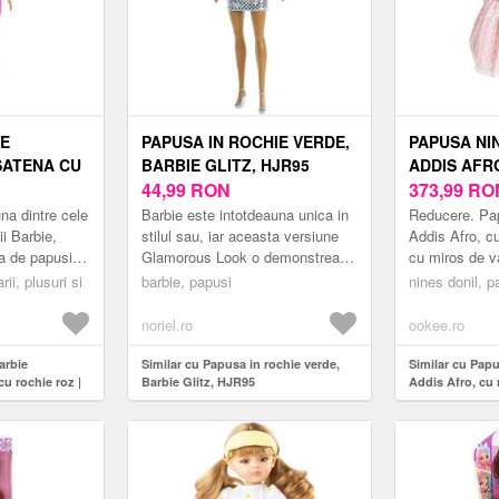
IE
PAPUSA IN ROCHIE VERDE,
PAPUSA NIN
 SATENA CU
BARBIE GLITZ, HJR95
ADDIS AFR
MATTEL
44,99
RON
ROZ PLUME
373,99
RO
DE VANILIE
na dintre cele
Barbie este intotdeauna unica in
Reducere. Pap
ii Barbie,
stilul sau, iar aceasta versiune
Addis Afro, cu
a de papusi
Glamorous Look o demonstreaza
cu miros de v
 accesorii,
cu adevarat! Imbracata intr-o
Papusa Nines 
rii, plusuri si
barbie, papusi
nines donil, p
.
rochie stralucitoare,...
Afro, cu rochi
mi...
noriel.ro
ookee.ro
arbie
Similar cu Papusa in rochie verde,
Similar cu Papu
cu rochie roz |
Barbie Glitz, HJR95
Addis Afro, cu 
miros de vanili