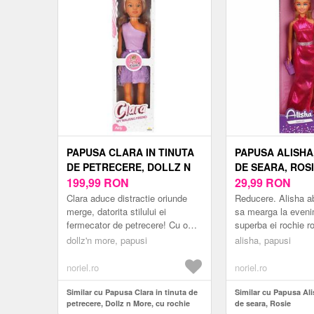
PAPUSA CLARA IN TINUTA
PAPUSA ALISHA,
DE PETRECERE, DOLLZ N
DE SEARA, ROS
MORE, CU ROCHIE MOV, 80
199,99
RON
29,99
RON
CM
Clara aduce distractie oriunde
Reducere. Alisha a
merge, datorita stilului ei
sa mearga la eveni
fermecator de petrecere! Cu o
superba ei rochie r
inaltime de 80 cm, Clara
Papusa iubita Alish
dollz'n more, papusi
alisha, papusi
straluceste intr-o rochie de petr...
prin eleganta si sti
noriel.ro
noriel.ro
Similar cu Papusa Clara in tinuta de
Similar cu Papusa Ali
petrecere, Dollz n More, cu rochie
de seara, Rosie