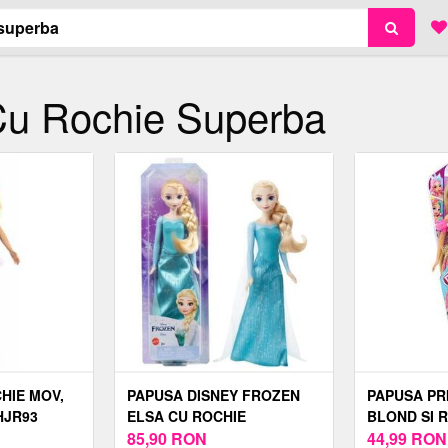
Cu Rochie Superba
HIE MOV,
PAPUSA DISNEY FROZEN
PAPUSA PR
HJR93
ELSA CU ROCHIE
BLOND SI 
ALBASTRA
85,90
RON
DREAMEEZ
44,99
RON