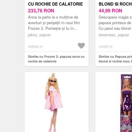
CU ROCHIE DE CALATORIE
BLOND SI ROCH
233,76
RON
DREAMEEZ
44,99
RON
Anna ia parte la o mulțime de
Descopera magia si
aventuri și peripeții în noul film
papusa printesa de
Frozen 2. Pornește și tu în
Cu parul sau blond s
aventură împreună cu noua
aceasta papusa cap
jakks, papusi
dreameez, papusi
păpușă Anna cu rochia și ciz...
gata sa aduca farm.
ookee.ro
noriel.ro
Similar cu Frozen 2: papusa anna cu
Similar cu Papusa pri
rochie de calatorie
blond si rochie mov,