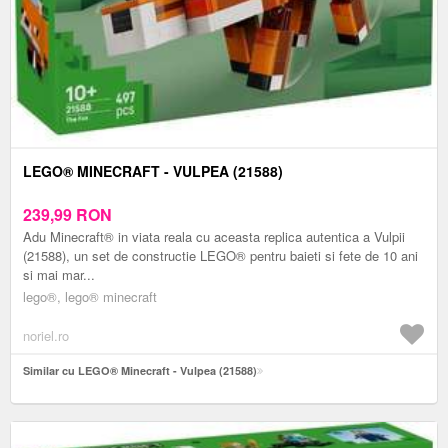
LEGO® MINECRAFT - VULPEA (21588)
239,99
RON
Adu Minecraft® in viata reala cu aceasta replica autentica a Vulpii
(21588), un set de constructie LEGO® pentru baieti si fete de 10 ani
si mai mar...
lego®, lego® minecraft
noriel.ro
Similar cu LEGO® Minecraft - Vulpea (21588)