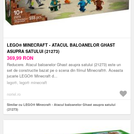
LEGO® MINECRAFT - ATACUL BALOANELOR GHAST
ASUPRA SATULUI (21273)
369,99
RON
Reducere. Atacul baloanelor Ghast asupra satului (21273) este un
set de constructie bazat pe o scena din filmul Minecraft®. Aceasta
jucarie LEGO® Minecraft d...
lego®, lego® minecraft
noriel.ro
Similar cu LEGO® Minecraft - Atacul baloanelor Ghast asupra satului
(21273)