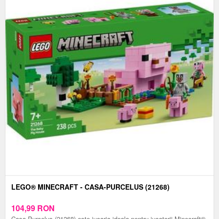
LEGO® MINECRAFT - CASA-PURCELUS (21268)
104,99
RON
Casa-Purcelus (21268) este jucaria ideala pentru jucatorii Minecraft®