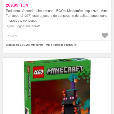
289,99
RON
Reducere. Oferind multa actiune LEGO® Minecraft® exploziva, Mina
Tarnacop (21277) este o jucarie de constructie de calitate superioara,
interactiva, conceput...
lego®, lego® minecraft
noriel.ro
Similar cu LEGO® Minecraft - Mina Tarnacop (21277)