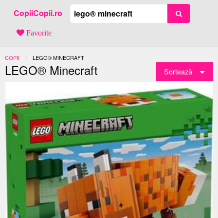
CopiiCopii.ro
Favorite
COPII
ACTUAL:
LEGO® MINECRAFT
LEGO® Minecraft
Sortează