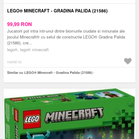
LEGO® MINECRAFT - GRADINA PALIDA (21586)
99,99
RON
Jucatorii pot intra intr-unul dintre biomurile ciudate si minunate ale
jocului Minecraft® cu setul de constructie LEGO® Gradina Palida
(21586), cre...
lego®, lego® minecraft
noriel.ro
Similar cu LEGO® Minecraft - Gradina Palida (21586)