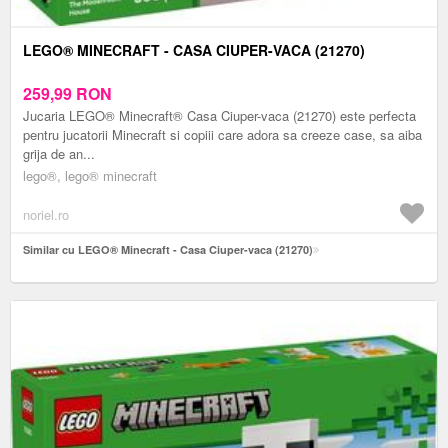
LEGO® MINECRAFT - CASA CIUPER-VACA (21270)
259,99
RON
Jucaria LEGO® Minecraft® Casa Ciuper-vaca (21270) este perfecta
pentru jucatorii Minecraft si copiii care adora sa creeze case, sa aiba
grija de an...
lego®, lego® minecraft
noriel.ro
Similar cu LEGO® Minecraft - Casa Ciuper-vaca (21270)