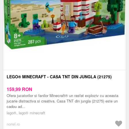
LEGO® MINECRAFT - CASA TNT DIN JUNGLA (21275)
159,99
RON
Ofera jucatorilor si fanilor Minecraft® un rasfat exploziv cu aceasta
jucarie distractiva si creativa. Casa TNT din jungla (21275) este un
cadou ad...
lego®, lego® minecraft
noriel.ro