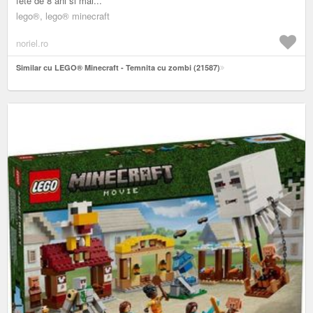
fete de 8 ani si mai...
lego®, lego® minecraft
noriel.ro
Similar cu LEGO® Minecraft - Temnita cu zombi (21587)