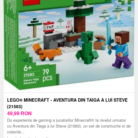
LEGO® MINECRAFT - AVENTURA DIN TAIGA A LUI STEVE
(21583)
49,99
RON
Du experienta de gaming a jucatorilor Minecraft® la nivelul urmator
cu Aventura din Taiga a lui Steve (21583), un set de constructie si de
colectie...