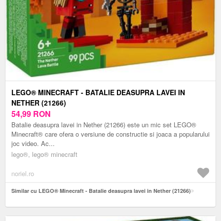
LEGO® MINECRAFT - BATALIE DEASUPRA LAVEI IN
NETHER (21266)
54,99
RON
Batalie deasupra lavei in Nether (21266) este un mic set LEGO®
Minecraft® care ofera o versiune de constructie si joaca a popularului
joc video. Ac...
lego®, lego® minecraft
noriel.ro
Similar cu LEGO® Minecraft - Batalie deasupra lavei in Nether (21266)