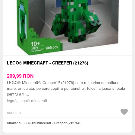
LEGO® MINECRAFT - CREEPER (21276)
209,99
RON
LEGO® Minecraft® Creeper™ (21276) este o figurina de actiune
mare, articulata, pe care copiii o pot construi, folosi la joaca si etala
pentru a fi ...
lego®, lego® minecraft
noriel.ro
Similar cu LEGO® Minecraft - Creeper (21276)