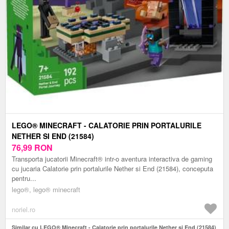
LEGO® MINECRAFT - CALATORIE PRIN PORTALURILE
NETHER SI END (21584)
76,99
RON
Transporta jucatorii Minecraft® intr-o aventura interactiva de gaming
cu jucaria Calatorie prin portalurile Nether si End (21584), conceputa
pentru...
lego®, lego® minecraft
noriel.ro
Similar cu LEGO® Minecraft - Calatorie prin portalurile Nether si End (21584)