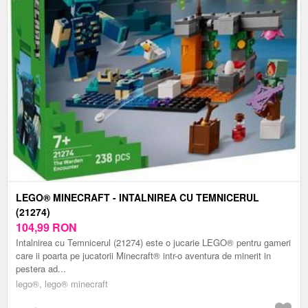
LEGO® MINECRAFT - INTALNIREA CU TEMNICERUL
(21274)
104,99
RON
Intalnirea cu Temnicerul (21274) este o jucarie LEGO® pentru gameri
care ii poarta pe jucatorii Minecraft® intr-o aventura de minerit in
pestera ad...
lego®, lego® minecraft