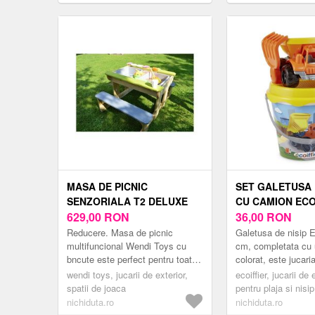
de Grădină pentru Copii 3-8 Ani,
si apa, Wendi Toys
139.5x139.5x21.5 cm, Roșu | Aosom
Romania
MASA DE PICNIC
SET GALETUSA 
SENZORIALA T2 DELUXE
CU CAMION ECO
CU BANCUTE SI LOC
629,00
RON
CM
36,00
RON
PENTRU NISIP SI APA
Reducere. Masa de picnic
Galetusa de nisip E
WENDI TOYS
multifuncional Wendi Toys cu
cm, completata cu
bncute este perfect pentru toat
colorat, este jucari
lumea, deoarece copiii o pot
pentru micii explorat
wendi toys, jucarii de exterior,
ecoiffier, jucarii de 
folosi pentru a se juca, vopsi,
sau ai curtii Aceas.
spatii de joaca
pentru plaja si nisip
construi c...
nichiduta.ro
nichiduta.ro