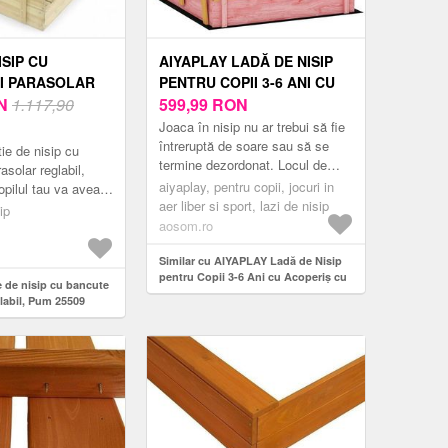
ISIP CU
AIYAPLAY LADĂ DE NISIP
I PARASOLAR
PENTRU COPII 3-6 ANI CU
 PUM 25509
N
1.117,90
ACOPERIȘ CU FLAMINGO,
599,99
RON
SCAUNE PLIABILE, CAPAC
Joaca în nisip nu ar trebui să fie
ȘI HUSĂ INCLUSE, LADĂ DE
întreruptă de soare sau să se
ie de nisip cu
termine dezordonat. Locul de
JOACĂ DIN LEMN DE BRAD,
asolar reglabil,
joacă din lemn AIYAPLAY cu
134, 5X127, 5X130 CM, ROZ |
aiyaplay, pentru copii, jocuri in
pilul tau va avea
capac și acoperiș cu impri...
aer liber si sport, lazi de nisip
 de plaja impreuna
AOSOM ROMANIA
ip
aosom.ro
isip din lemn de
Similar cu AIYAPLAY Ladă de Nisip
pentru Copii 3-6 Ani cu Acoperiș cu
e de nisip cu bancute
Flamingo, Scaune Pliabile, Capac și
glabil, Pum 25509
Husă Incluse, Ladă de Joacă din
Lemn de Brad, 134, 5x127, 5x130 cm,
Roz | Aosom Romania