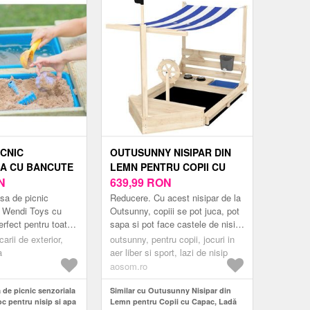
ICNIC
OUTUSUNNY NISIPAR DIN
A CU BANCUTE
LEMN PENTRU COPII CU
TRU NISIP SI
N
CAPAC, LADĂ DE NISIP
639,99
RON
NDI TOYS
PENTRU EXTERIOR CU SET
sa de picnic
Reducere. Cu acest nisipar de la
DE JOACĂ INCLUS,
l Wendi Toys cu
Outsunny, copiii se pot juca, pot
rfect pentru toat
sapa si pot face castele de nisip,
180X103X144, 5 CM, LEMN
ce copiii o pot
bucurandu-se de ore intregi de
arii de exterior,
NATURAL | AOSOM
outsunny, pentru copii, jocuri in
a se juca, vopsi,
distractie in aer liber....
a
aer liber si sport, lazi de nisip
ROMANIA
aosom.ro
 de picnic senzoriala
Similar cu Outusunny Nisipar din
oc pentru nisip si apa
Lemn pentru Copii cu Capac, Ladă