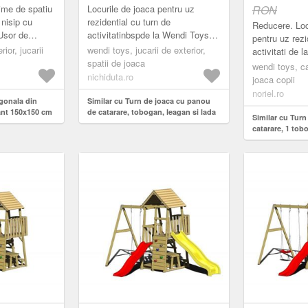
CU CAPAC J3
CU BANCUTE
time de spatiu
Locurile de joaca pentru uz
RON
WENDI TOY
 nisip cu
rezidential cu turn de
Reducere. Loc
 Usor de
activitatinbspde la Wendi Toys
pentru uz rezi
la si capac
sunt destinate copiilor avand
rior, jucarii
wendi toys, jucarii de exterior,
activitati de 
pro...
varsta cuprinsa intre 4 si 10
spatii de joaca
destinate copi
wendi toys, ca
ani.T...
nichiduta.ro
cuprinsa intre 
joaca copii
noriel.ro
agonala din
Similar cu Turn de joaca cu panou
ant 150x150 cm
de catarare, tobogan, leagan si lada
Similar cu Tur
de nisip cu capac J3
catarare, 1 tob
masuta picnic 
nisip, Wendi T