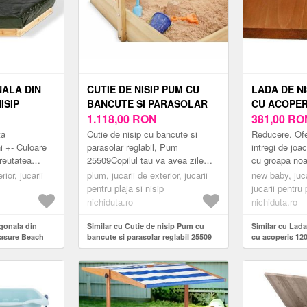
ALA DIN
CUTIE DE NISIP PUM CU
LADA DE N
ISIP
BANCUTE SI PARASOLAR
CU ACOPERI
H 104X104
REGLABIL 25509
1.118,00
RON
120 CM YE
381,00
RO
A
ta
Cutie de nisip cu bancute si
Reducere. Ofer
i +- Culoare
parasolar reglabil, Pum
intregi de joac
Greutatea
25509Copilul tau va avea zile
cu groapa noa
ului 50 kg-
obisnuite de plaja impreuna cu,
lemn de la m
rior, jucarii
plum, jucarii de exterior, jucarii
new baby, juca
cesara Da-
cutia de nisip din lemn de
Mix.Aceasta g
pentru plaja si nisip
jucarii pentru 
prune...
nichiduta.ro
nichiduta.ro
agonala din
Similar cu Cutie de nisip Pum cu
Similar cu Lad
easure Beach
bancute si parasolar reglabil 25509
cu acoperis 120
a
yellow-white