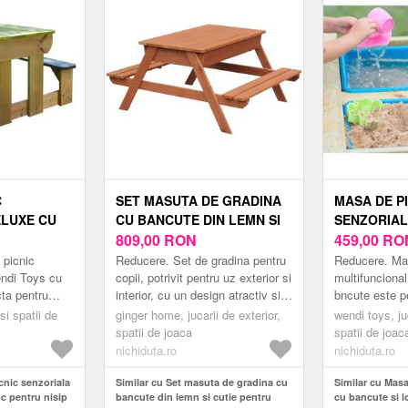
C
SET MASUTA DE GRADINA
MASA DE P
ELUXE CU
CU BANCUTE DIN LEMN SI
SENZORIAL
 PENTRU
CUTIE PENTRU NISIP
809,00
RON
SI LOC PEN
459,00
RO
ENDI TOYS
GINGER HOME
APA T3 WE
 picnic
Reducere. Set de gradina pentru
Reducere. Ma
endi Toys cu
copii, potrivit pentru uz exterior si
multifunciona
ta pentru
interior, cu un design atractiv si
bncute este pe
ce copiii o
spatiu de depozitare pentru
lumea, deoare
si spatii de
ginger home, jucarii de exterior,
wendi toys, juc
se juca, vopsi,
jucarii sau nisip.Masa d...
folosi pentru 
spatii de joaca
spatii de joac
construi c...
nichiduta.ro
nichiduta.ro
cnic senzoriala
Similar cu Set masuta de gradina cu
Similar cu Masa
c pentru nisip
bancute din lemn si cutie pentru
cu bancute si l