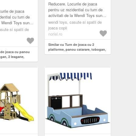
, LADA NISIP,
LEAGAN, MASUTA PICNIC
Reducere. Locurile de joaca
S
CU BANCUTE, LADA DE
pentru uz rezidential cu turn de
urile de joaca
activitati de la Wendi Toys sunt
NISIP, WENDI TOYS
dential cu turn de
destinate copiilor avand varsta
wendi toys, casute si spatii de
la Wendi Toys sunt
cuprinsa intre 3 si 10 ani. Tur...
joaca copii
ilor avand varsta
sute si spatii de
noriel.ro
3 si 10 ani. Tur...
Similar cu Turn de joaca cu 2
platforme, panou catarare, tobogan,
n de joaca cu panou
leagan, masuta picnic cu bancute,
ogan, 2 leagane,
lada de nisip, Wendi Toys
cu bancute, lada
oys