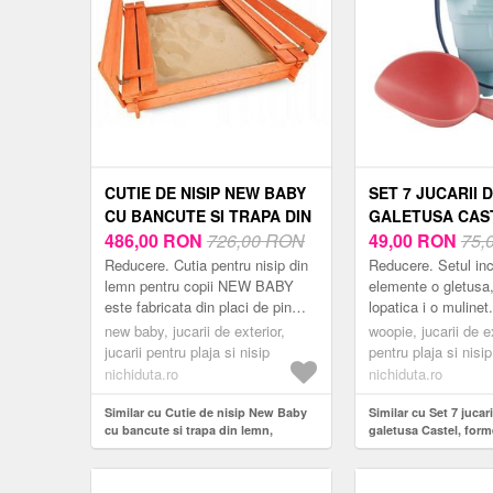
CUTIE DE NISIP NEW BABY
SET 7 JUCARII D
CU BANCUTE SI TRAPA DIN
GALETUSA CAS
LEMN, 20X120X20 CM 3
486,00
RON
726,00 RON
FORME DE NISIP
49,00
RON
75,
ANI+ ORANGE
ACCESORII WOO
Reducere. Cutia pentru nisip din
Reducere. Setul in
PASTEL
lemn pentru copii NEW BABY
elemente o gletusa,
este fabricata din placi de pin
lopatica i o mulinet
atent selectate si este tratata in
design pastel frum
new baby, jucarii de exterior,
woopie, jucarii de ex
profunzime cu un conservant
un macircner de tra
jucarii pentru plaja si nisip
pentru plaja si nisip
ec...
convena...
nichiduta.ro
nichiduta.ro
Similar cu Cutie de nisip New Baby
Similar cu Set 7 jucar
cu bancute si trapa din lemn,
galetusa Castel, form
20x120x20 cm 3 ani+ Orange
accesorii Woopie Pas