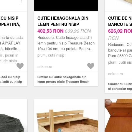
CU NISIP
CUTIE HEXAGONALA DIN
CUTIE DE N
OPERTINĂ,
LEMN PENTRU NISIP
BANCUTE S
 PENTRU
TREASURE BEACH 104X104
402,53
RON
609,90 RON
REGLABIL,
626,02
RO
EXTERIOR
CM, CU PRELATA
ina ta cu lada
Reducere. Cutie hexagonala din
RON
ĂPTUȘEALĂ
pii AIYAPLAY.
lemn pentru nisip Treasure Beach
Reducere. Cut
ă, băncile
104x104 cm, cu prelata Pentru
EN | AOSOM
bancute si par
ațios permit
micii pirati, groapa de nisip din
i, jocuri in
plum, cutii nisip
Pum 25509 Co
.
lemn Plum® Treasure Beach
azi de nisip
zile obisnuite
plum, cutii nis
est...
ookee.ro
cu, cutia de n
prun...
ookee.ro
Ladă cu nisip
Similar cu Cutie hexagonala din
, ladă cu nisip
lemn pentru nisip Treasure Beach
Similar cu Cuti
xterior cu 4
104x104 cm, cu prelata
si parasolar re
fund, galben |