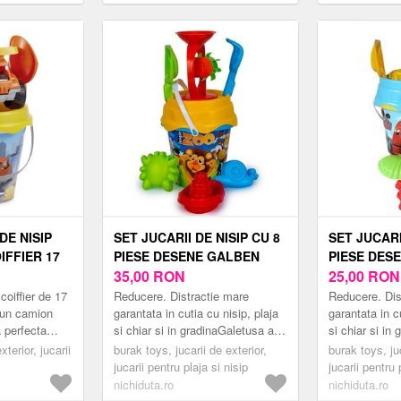
nisip Ginger Home
T3 Wendi Toys
DE NISIP
SET JUCARII DE NISIP CU 8
SET JUCARI
IFFIER 17
PIESE DESENE GALBEN
PIESE DES
35,00
RON
25,00
RO
coiffier de 17
Reducere. Distractie mare
Reducere. Dis
 un camion
garantata in cutia cu nisip, plaja
garantata in c
a perfecta
si chiar si in gradinaGaletusa are
si chiar si in
ori ai plajei
un maner de transport
un maner de t
exterior, jucarii
burak toys, jucarii de exterior,
burak toys, juc
..
convenabil.Setul de jucarii de
convenabil.Set
jucarii pentru plaja si nisip
jucarii pentru 
nisip co...
nisip co...
nichiduta.ro
nichiduta.ro