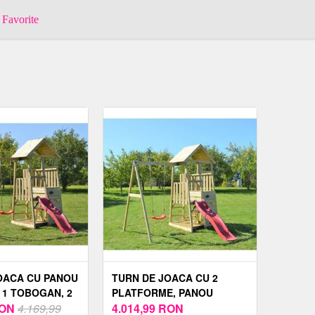
Favorite
OACA CU PANOU
TURN DE JOACA CU 2
 1 TOBOGAN, 2
PLATFORME, PANOU
MASUTA PICNIC
ON
4.169,99
CATARARE, TOBOGAN,
4.014,99
RON