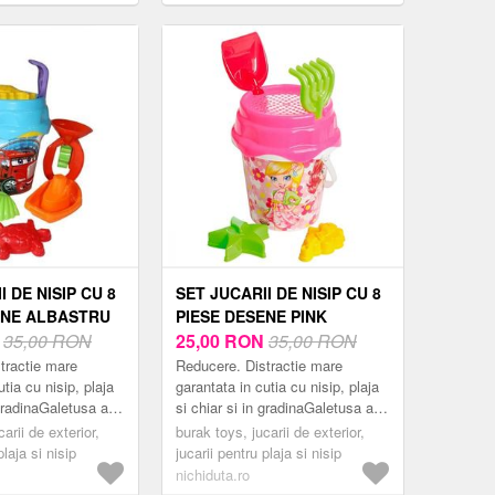
de Nisip pentru Exterior cu Set de
Joacă Inclus, 180x103x144, 5 cm,
Lemn Natural | Aosom Romania
I DE NISIP CU 8
SET JUCARII DE NISIP CU 8
ENE ALBASTRU
PIESE DESENE PINK
N
35,00 RON
25,00
RON
35,00 RON
tractie mare
Reducere. Distractie mare
utia cu nisip, plaja
garantata in cutia cu nisip, plaja
 gradinaGaletusa are
si chiar si in gradinaGaletusa are
ransport
un maner de transport
arii de exterior,
burak toys, jucarii de exterior,
ul de jucarii de
convenabil.Setul de jucarii de
plaja si nisip
jucarii pentru plaja si nisip
nisip co...
nichiduta.ro