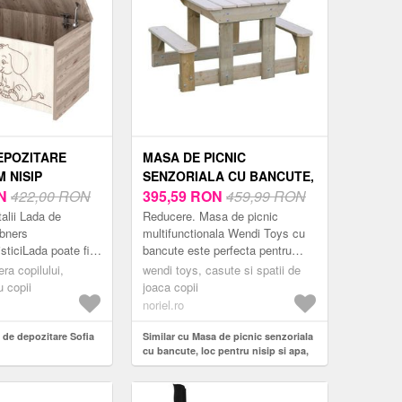
EPOZITARE
MASA DE PICNIC
 NISIP
SENZORIALA CU BANCUTE,
N
422,00 RON
LOC PENTRU NISIP SI APA,
395,59
RON
459,99 RON
WENDI TOYS
alii Lada de
Reducere. Masa de picnic
bners
multifunctionala Wendi Toys cu
sticiLada poate fi
bancute este perfecta pentru
 pentru depozitarea
toata lumea, deoarece copiii o
ra copilului,
wendi toys, casute si spatii de
lor datorita
pot folosi pentru a se juca, vopsi,
u copii
joaca copii
e...
const...
noriel.ro
 de depozitare Sofia
Similar cu Masa de picnic senzoriala
cu bancute, loc pentru nisip si apa,
Wendi Toys