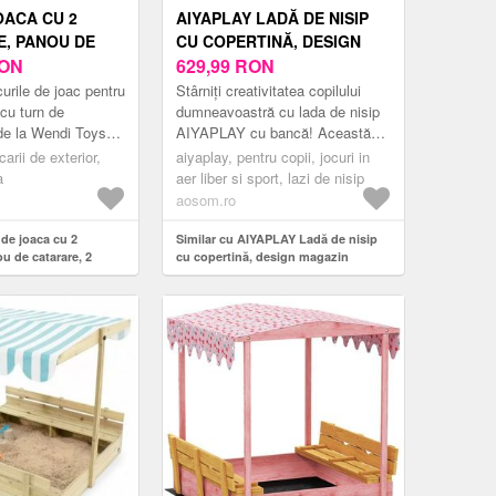
OACA CU 2
AIYAPLAY LADĂ DE NISIP
, PANOU DE
CU COPERTINĂ, DESIGN
 2 TOBOGANE, 2
ON
MAGAZIN ALIMENTAR,
629,99
RON
MASUTA DE
BANCĂ, TABLĂ DE SCRIS,
urile de joac pentru
Stârniți creativitatea copilului
BANCUTE SI
LEMN DE BRAD, 104H X
 cu turn de
dumneavoastră cu lada de nisip
pde la Wendi Toys
AIYAPLAY cu bancă! Această
SIP
108L X 90B CM, ALBASTRU
 copiilor avand
adorabilă ladă de nisip cu design
arii de exterior,
| AOSOM ROMANIA
aiyaplay, pentru copii, jocuri in
a icircntre 3 i 10
auto din lemn servește...
a
aer liber si sport, lazi de nisip
aosom.ro
 de joaca cu 2
Similar cu AIYAPLAY Ladă de nisip
u de catarare, 2
cu copertină, design magazin
agane, masuta de
alimentar, bancă, tablă de scris, lemn
te si lada de nisip
de brad, 104H x 108L x 90B cm,
Albastru | Aosom Romania