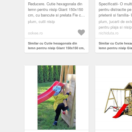
SI PRELATA
SI PRELATA
Reducere. Cutie hexagonala din
Specificatii- O mul
lemn pentru nisip Giant 150x150
pentru distractie pe
cm, cu bancute si prelata Fie ca
prietenii si familia-
este vorba de sculptura sau
asamblat- Captusea
plum, cutii nisip
plum, jucarii de exte
construirea de castele de nisip,
pentru nisip pentru 
pentru plaja si nisip
...
ookee.ro
nichiduta.ro
Similar cu Cutie hexagonala din
Similar cu Cutie hex
lemn pentru nisip Giant 150x150 cm,
lemn pentru nisip Gi
cu bancute si prelata
cu bancute si prelata