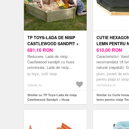
TP TOYS-LADA DE NISIP
CUTIE HEXAGON
CASTLEWOOD SANDPIT +
LEMN PENTRU N
HUSA
681,16
RON
TREASURE BEAC
610,00
RON
CM CU PRELAT
Reducere. Lada de nisip
Caracteristici- Vars
Castlewood sandpit cu husa
recomandata 18 lun
universala. Lada de nisip
natural (nepatat)- 
hexagonala dispune de 2 bacute
maxima a utilizator
tp toys, cutii nisip
plum, jucarii de exte
integrate. Dotata cu podea si
Auto-asamblare ne
pentru plaja si nisip
husa de protectie p...
Dimen...
ookee.ro
nichiduta.ro
Similar cu TP Toys-Lada de nisip
Similar cu Cutie hex
Castlewood Sandpit + Husa
lemn pentru nisip Tr
104x104 cm cu prelat