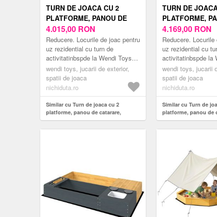
TURN DE JOACA CU 2
TURN DE JOACA
PLATFORME, PANOU DE
PLATFORME, P
CATARARE, TOBOGAN,
4.015,00
RON
CATARARE, TOB
4.169,00
RON
LEAGAN, MASUTA DE
LEAGANE, MAS
Reducere. Locurile de joac pentru
Reducere. Locurile 
PICNIC CU BANCUTE SI
PICNIC CU BANC
uz rezidential cu turn de
uz rezidential cu tu
activitatinbspde la Wendi Toys
activitatinbspde la
LADA DE NISIP
LADA DE NISIP
sunt destinate copiilor avand
sunt destinate copi
wendi toys, jucarii de exterior,
wendi toys, jucarii d
varsta cuprinsa icircntre 3 i 10
varsta cuprinsa icir
spatii de joaca
spatii de joaca
ani...
ani...
nichiduta.ro
nichiduta.ro
Similar cu Turn de joaca cu 2
Similar cu Turn de jo
platforme, panou de catarare,
platforme, panou de c
tobogan, leagan, masuta de picnic
tobogan, 2 leagane, 
cu bancute si lada de nisip
picnic cu bancute si 