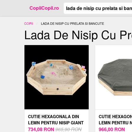
CopiiCopii.ro
COPII
ACTUAL:
LADA DE NISIP CU PRELATA SI BANCUTE
Lada De Nisip Cu Pr
CUTIE HEXAGONALA DIN
CUTIE HEXAGON
LEMN PENTRU NISIP GIANT
LEMN PENTRU N
150X150 CM, CU BANCUTE
734,08
RON
965,90 RON
150X150 CM CU
966,00
RON