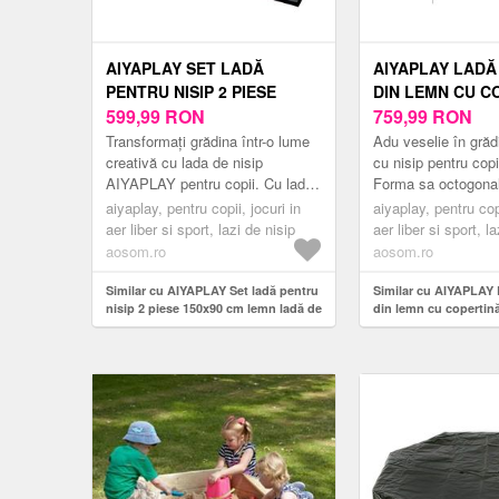
AIYAPLAY SET LADĂ
AIYAPLAY LADĂ 
PENTRU NISIP 2 PIESE
DIN LEMN CU C
150X90 CM LEMN LADĂ DE
599,99
RON
LADĂ CU NISIP
759,99
RON
NISIP CU BANCĂ SPAȚIU
COPII PENTRU 
Transformați grădina într-o lume
Adu veselie în grăd
DEPOZITARE PLITĂ
CU 4 BĂNCI, C
creativă cu lada de nisip
cu nisip pentru co
AIYAPLAY pentru copii. Cu ladă
Forma sa octogonal
CHIUVETĂ DETAȘABILĂ
DE FUND, GALB
de nisip, chiuvetă detașabilă,
late și interiorul sp
MĂRGELE ABAC GALBEN |
aiyaplay, pentru copii, jocuri in
ROMANIA
aiyaplay, pentru copi
locuri de șezut și spațiu ...
mai multor copii s..
aer liber si sport, lazi de nisip
aer liber si sport, l
AOSOM ROMANIA
aosom.ro
aosom.ro
Similar cu AIYAPLAY Set ladă pentru
Similar cu AIYAPLAY 
nisip 2 piese 150x90 cm lemn ladă de
din lemn cu copertină
nisip cu bancă spațiu depozitare
pentru copii pentru e
plită chiuvetă detașabilă mărgele
bănci, căptușeală de 
abac Galben | Aosom Romania
Aosom Romania