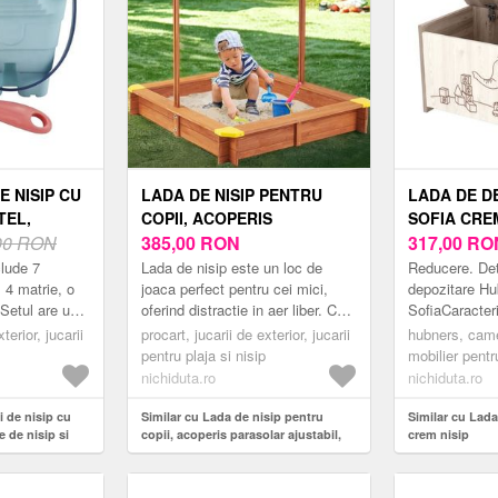
E NISIP CU
LADA DE NISIP PENTRU
LADA DE D
TEL,
COPII, ACOPERIS
SOFIA CREM
 SI
00 RON
PARASOLAR AJUSTABIL,
385,00
RON
317,00
RO
PIE
ROTATIV LA 180 GRADE,
clude 7
Lada de nisip este un loc de
Reducere. Det
120X120X20 CM, LEMN
 4 matrie, o
joaca perfect pentru cei mici,
depozitare Hu
.Setul are un
oferind distractie in aer liber. Cu
SofiaCaracteri
os.Gleata are
dimensiuni de 120x120x20 cm,
un loc perfect
terior, jucarii
procart, jucarii de exterior, jucarii
hubners, came
nsport
aceasta lada de nisip ...
jucariilor copii
pentru plaja si nisip
mobilier pentr
capacitatii sal
nichiduta.ro
nichiduta.ro
ii de nisip cu
Similar cu Lada de nisip pentru
Similar cu Lada
e de nisip si
copii, acoperis parasolar ajustabil,
crem nisip
tel
rotativ la 180 grade, 120x120x20 cm,
lemn