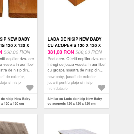
ISIP NEW BABY
LADA DE NISIP NEW BABY
S 120 X 120 X
CU ACOPERIS 120 X 120 X
LLOW-WHITE
N
568,00 RON
120 CM GREEN-WHITE
381,00
RON
568,00 RON
iti copiilor dvs. ore
Reducere. Oferiti copiilor dvs. ore
a vesela in aer liber
intregi de joaca vesela in aer liber
stra de nisip din
cu groapa noastra de nisip din
arca ceha Baby
lemn de la marca ceha Baby
rii de exterior,
new baby, jucarii de exterior,
roapa de nisi...
Mix.Aceasta groapa de nisi...
plaja si nisip
jucarii pentru plaja si nisip
nichiduta.ro
a de nisip New Baby
Similar cu Lada de nisip New Baby
 x 120 x 120 cm
cu acoperis 120 x 120 x 120 cm
green-white