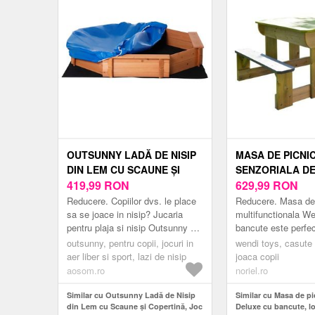
OUTSUNNY LADĂ DE NISIP
MASA DE PICNI
DIN LEM CU SCAUNE ȘI
SENZORIALA D
COPERTINĂ, JOC DE
419,99
RON
BANCUTE, LOC
629,99
RON
GRĂDINĂ PENTRU COPII 3-8
NISIP SI APA, W
Reducere. Copiilor dvs. le place
Reducere. Masa de
ANI, 139.5X139.5X21.5 CM,
sa se joace in nisip? Jucaria
multifunctionala W
pentru plaja si nisip Outsunny va
bancute este perfec
ROȘU | AOSOM ROMANIA
deveni locul lor de joaca preferat!
toata lumea, deoare
outsunny, pentru copii, jocuri in
wendi toys, casute 
Dotata cu scaune confort...
pot folosi pentru a 
aer liber si sport, lazi de nisip
joaca copii
const...
aosom.ro
noriel.ro
Similar cu Outsunny Ladă de Nisip
Similar cu Masa de pi
din Lem cu Scaune și Copertină, Joc
Deluxe cu bancute, lo