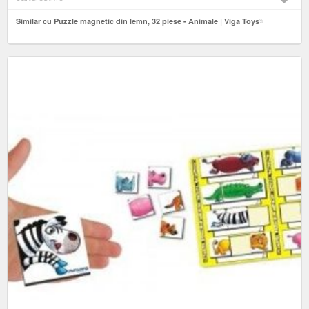
Similar cu Puzzle magnetic din lemn, 32 piese - Animale | Viga Toys