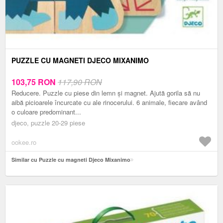
PUZZLE CU MAGNETI DJECO MIXANIMO
103,75
RON
117,90 RON
Reducere. Puzzle cu piese din lemn și magnet. Ajută gorila să nu
aibă picioarele încurcate cu ale rinocerului. 6 animale, fiecare având
o culoare predominant...
djeco, puzzle 20-29 piese
ookee.ro
Similar cu Puzzle cu magneti Djeco Mixanimo