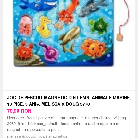
JOC DE PESCUIT MAGNETIC DIN LEMN, ANIMALE MARINE,
10 PISE, 3 ANI+, MELISSA & DOUG 3778
70,90
RON
Reducere. Acest puzzle din lemn magnetic e super distractiv! [img-
306918-left-thickbox_default] Jocul contine o undita speciala cu
magnet care pescuieste pie...
melissa & doug, jucarii magnetice