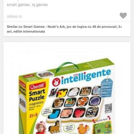
smart games, iq games
ookee.ro
Similar cu Smart Games - Noah's Ark, joc de logica cu 48 de provocari, 5+
ani, editie internationala