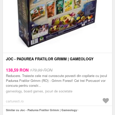
JOC - PADUREA FRATILOR GRIMM | GAMEOLOGY
138,59
RON
179,99 RON
Reducere. Traieste cele mai cunoscute povesti din copilarie cu jocul
Padurea Fratilor Grimm (RO) - Grimm Forest! Cei trei Porcusori vor
concura pentru constr...
gameology, board games, jocuri de societate
carturesti.ro
Similar cu Joc - Padurea Fratilor Grimm | Gameology