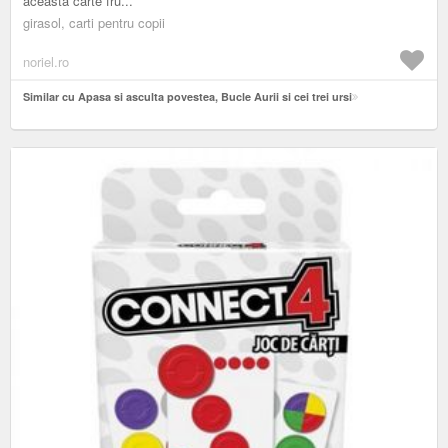
aceasta carte fru...
girasol, carti pentru copii
noriel.ro
Similar cu Apasa si asculta povestea, Bucle Aurii si cei trei ursi