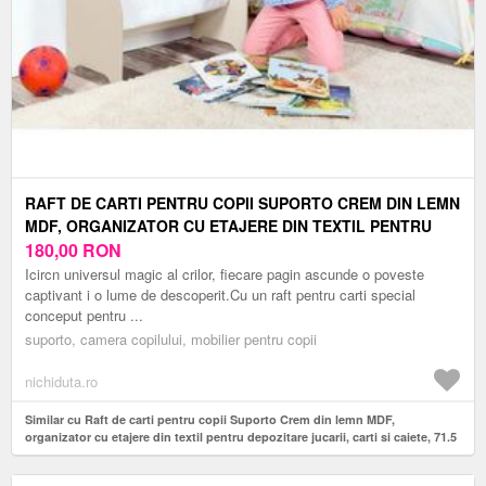
RAFT DE CARTI PENTRU COPII SUPORTO CREM DIN LEMN
MDF, ORGANIZATOR CU ETAJERE DIN TEXTIL PENTRU
DEPOZITARE JUCARII, CARTI SI CAIETE, 71.5 X 62 X 30 CM
180,00
RON
Icircn universul magic al crilor, fiecare pagin ascunde o poveste
captivant i o lume de descoperit.Cu un raft pentru carti special
conceput pentru ...
suporto, camera copilului, mobilier pentru copii
nichiduta.ro
Similar cu Raft de carti pentru copii Suporto Crem din lemn MDF,
organizator cu etajere din textil pentru depozitare jucarii, carti si caiete, 71.5
x 62 x 30 cm