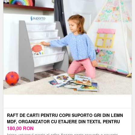
RAFT DE CARTI PENTRU COPII SUPORTO GRI DIN LEMN
MDF, ORGANIZATOR CU ETAJERE DIN TEXTIL PENTRU
DEPOZITARE JUCARII, CARTI SI CAIETE, 71.5 X 62 X 30 CM
180,00
RON
Icircn universul magic al crilor, fiecare pagin ascunde o poveste