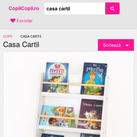
CopiiCopii.ro
Favorite
COPII
ACTUAL:
CASA CARTII
Casa Cartii
Sortează