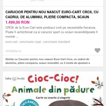
CARUCIOR PENTRU NOU NASCUT EURO-CART CROX, CU
CADRUL DE ALUMINIU, PLIERE COMPACTA, SCAUN
REVERSIBIL, CU 3 NIVELE DE AJUSTARE A SPATARULUI,
1.499,00
RON
CAPOTINA SI HUSA DE PICIORUSE, ROTI CU SUSPENSII,
CROX de la Euro-Cart este produsul croit pe necesitatile fiecaruia.
PANA LA 22 KG, CAMEL
Poate fi achizitionat ca si carucior sport cu scaun reversibil(poate fi
montat ...
euro-cart, carucioare copii, carucioare standard
nichiduta.ro
Similar cu Carucior pentru nou nascut Euro-Cart Crox, cu cadrul de
aluminiu, pliere compacta, scaun reversibil, cu 3 nivele de ajustare a
spatarului, capotina si husa de picioruse, roti cu suspensii, pana la 22 kg,
Camel