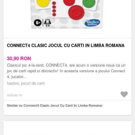
CONNECT4 CLASIC JOCUL CU CARTI IN LIMBA ROMANA
30,90
RON
Clasicul joc 4-la-rand, CONNECT4, are acum o versiune noua ca un
joc de carti rapid si distractiv! In aceasta versiune a jocului Connect
4, jucator...
hasbro, jocuri de carti
ookee.ro
Similar cu Connect4 Clasic Jocul Cu Carti In Limba Romana