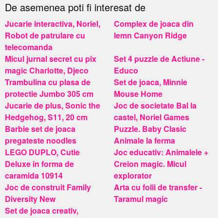
De asemenea poti fi interesat de
Jucarie interactiva, Noriel,
Complex de joaca din
Robot de patrulare cu
lemn Canyon Ridge
telecomanda
Micul jurnal secret cu pix
Set 4 puzzle de Actiune -
magic Charlotte, Djeco
Educo
Trambulina cu plasa de
Set de joaca, Minnie
protectie Jumbo 305 cm
Mouse Home
Jucarie de plus, Sonic the
Joc de societate Bal la
Hedgehog, S11, 20 cm
castel, Noriel Games
Barbie set de joaca
Puzzle. Baby Clasic
pregateste noodles
Animale la ferma
LEGO DUPLO, Cutie
Joc educativ: Animalele +
Deluxe in forma de
Creion magic. Micul
caramida 10914
explorator
Joc de construit Family
Arta cu folii de transfer -
Diversity New
Taramul magic
Set de joaca creativ,