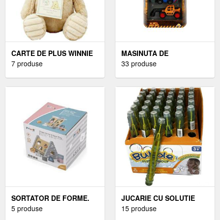
CARTE DE PLUS WINNIE
MASINUTA DE
THE POOH
7 produse
CONSTRUCTII DIN METAL
33 produse
SI PLASTIC
SORTATOR DE FORME.
JUCARIE CU SOLUTIE
JUCARIE CAUZA-EFECT
5 produse
PENTRU BALOANE DE
15 produse
SAPUN