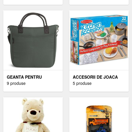
DE JOACA
NUMARATUL DISTRACTIV
GEANTA PENTRU
ACCESORII DE JOACA
CARUCIOR CU
9 produse
BUCATARIA MEA
5 produse
SALTELUTA DE INFASAT
MELISSA AND DOUG