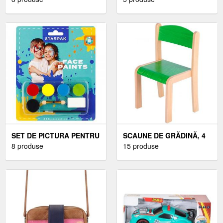
SET DE PICTURA PENTRU
SCAUNE DE GRĂDINĂ, 4
FATA, STARPAK, 6
8 produse
BUC., VERDE, PLASTIC
15 produse
CULORI