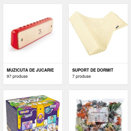
MUZICUTA DE JUCARIE
SUPORT DE DORMIT
DIN LEMN PENTRU COPII
97 produse
MINKY WOMAR ZAFFIRO
7 produse
AN-OT-MK