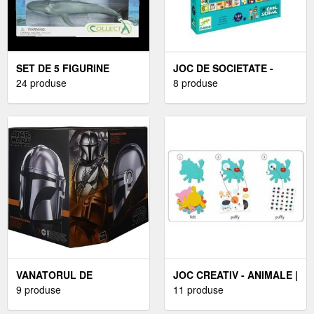
SET DE 5 FIGURINE
JOC DE SOCIETATE -
PICTATE MANUAL VIATA
24 produse
MICUL MAGAZIN
8 produse
MARINA
VANATORUL DE
JOC CREATIV - ANIMALE |
RECOMPENSE. STAR
9 produse
DJECO
11 produse
WARS - ***