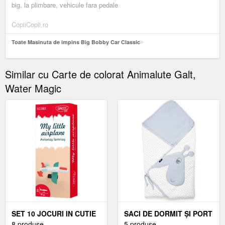
big, la plimbare, vehicule fara pedale
CopiiCopii.ro
Toate Masinuta de impins Big Bobby Car Classic
Similar cu Carte de colorat Animalute Galt,
Water Magic
SET 10 JOCURI IN CUTIE
SACI DE DORMIT ȘI PORT
DE LEMN
8 produse
BEBE
5 produse