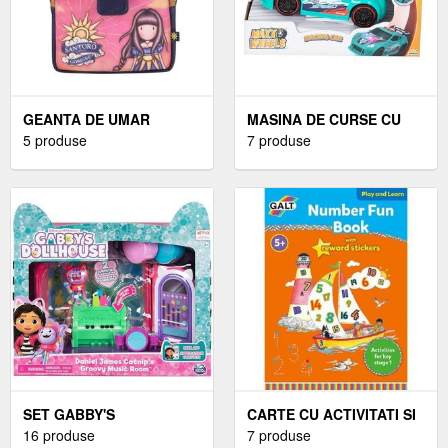
GEANTA DE UMAR
MASINA DE CURSE CU
GORJUSS, RAY OF LIGHT
5 produse
LUMINI SI SUNETE, MAXX
7 produse
WHEELS
SET GABBY'S
CARTE CU ACTIVITATI SI
DOLLHOUSE - CAMERA
16 produse
ABTIBILDURI -
7 produse