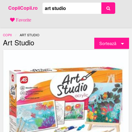
CopiiCopii.ro
Favorite
COPII
ACTUAL:
ART STUDIO
Art Studio
Sortează