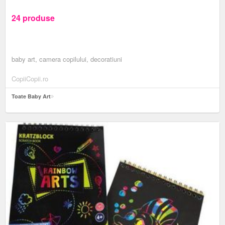
24 produse
baby art, camera copilului, decoratiuni
CopiiCopii.ro
Toate Baby Art