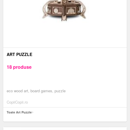
ART PUZZLE
18 produse
eco wood art, board games, puzzle
CopiiCopii.ro
Toate Art Puzzle