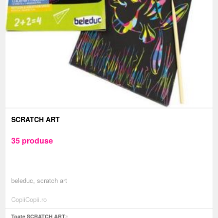
SCRATCH ART
35 produse
beleduc, scratch art
CopiiCopii.ro
Toate SCRATCH ART