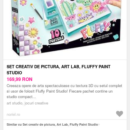
SET CREATIV DE PICTURA, ART LAB, FLUFFY PAINT
STUDIO
169,99
RON
Creeaza opere de arta spectaculoase cu textura 3D cu setul complet
si usor de folosit Fluffy Paint Studio! Fiecare pachet contine un
studio compact...
art studio, jocuri creative
noriel.ro
Similar cu Set creativ de pictura, Art Lab, Fluffy Paint Studio