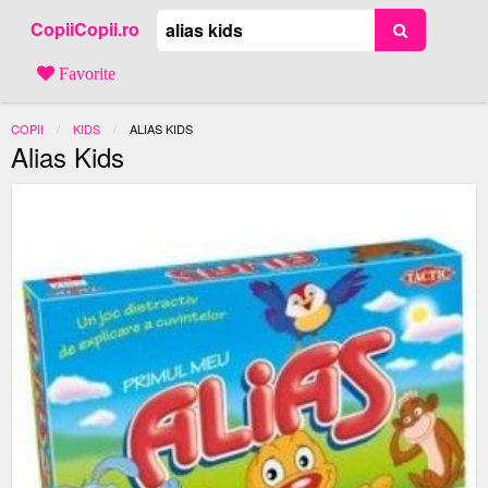
CopiiCopii.ro
Favorite
COPII
KIDS
ACTUAL:
ALIAS KIDS
Alias Kids