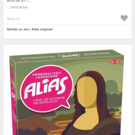
este de a-i f...
-, educative
libris.ro
Similar cu Joc: Alias original