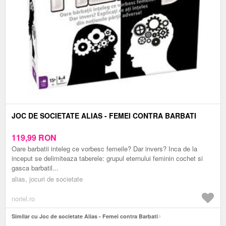
JOC DE SOCIETATE ALIAS - FEMEI CONTRA BARBATI
119,99
RON
Oare barbatii inteleg ce vorbesc femeile? Dar invers? Inca de la
inceput se delimiteaza taberele: grupul eternului feminin cochet si
gasca barbatil...
alias, jocuri de societate
noriel.ro
Similar cu Joc de societate Alias - Femei contra Barbati