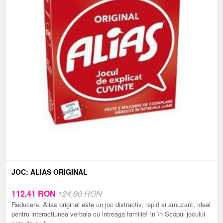
JOC: ALIAS ORIGINAL
112,41
RON
124,90 RON
Reducere. Alias original este un joc distractiv, rapid si amuzant, ideal
pentru interactiunea verbala cu intreaga familie! \n \n Scopul jocului