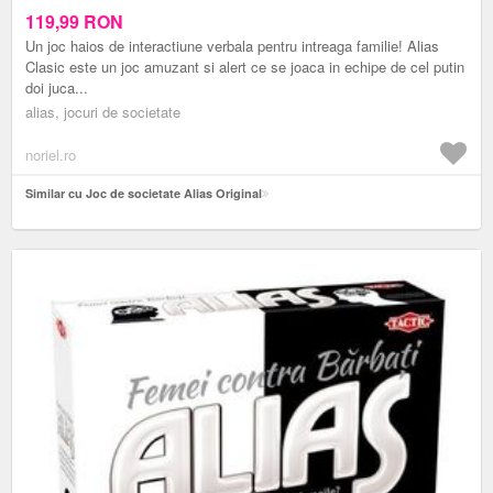
119,99
RON
Un joc haios de interactiune verbala pentru intreaga familie! Alias
Clasic este un joc amuzant si alert ce se joaca in echipe de cel putin
doi juca...
alias, jocuri de societate
noriel.ro
Similar cu Joc de societate Alias Original