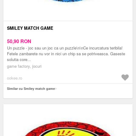
SMILEY MATCH GAME
50,90
RON
Un puzzle - joc sau un joc ca un puzzle\n\nCe incurcatura teribila!
Fetele zambarete nu vor in nici un chip sa se potriveasca. Gaseste
solutia core...
game factory, jocuri
ookee.ro
Similar cu Smiley match game