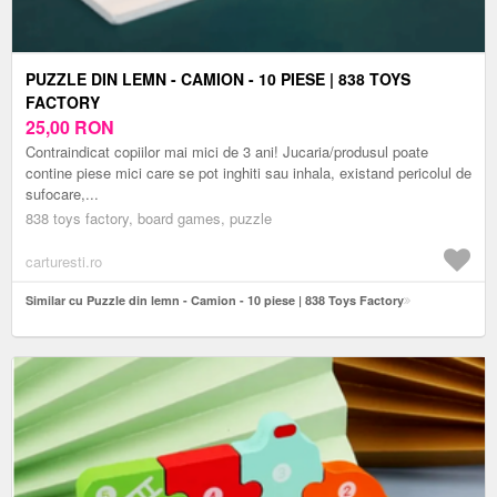
PUZZLE DIN LEMN - CAMION - 10 PIESE | 838 TOYS
FACTORY
25,00
RON
Contraindicat copiilor mai mici de 3 ani! Jucaria/produsul poate
contine piese mici care se pot inghiti sau inhala, existand pericolul de
sufocare,...
838 toys factory, board games, puzzle
carturesti.ro
Similar cu Puzzle din lemn - Camion - 10 piese | 838 Toys Factory