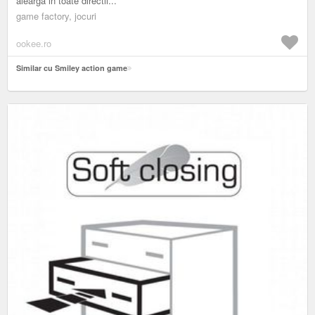
alearga in toate directii...
game factory, jocuri
ookee.ro
Similar cu Smiley action game