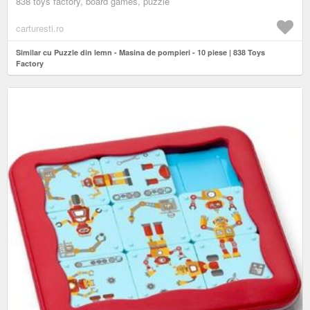
838 toys factory, board games, puzzle
carturesti.ro
Similar cu Puzzle din lemn - Masina de pompieri - 10 piese | 838 Toys
Factory