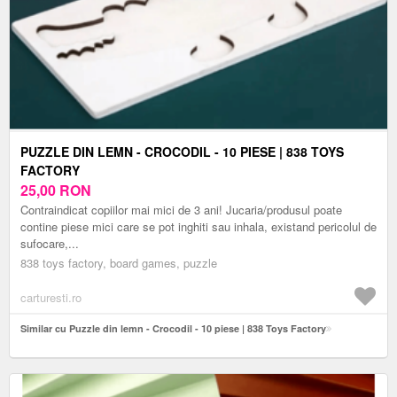
PUZZLE DIN LEMN - CROCODIL - 10 PIESE | 838 TOYS
FACTORY
25,00
RON
Contraindicat copiilor mai mici de 3 ani! Jucaria/produsul poate
contine piese mici care se pot inghiti sau inhala, existand pericolul de
sufocare,...
838 toys factory, board games, puzzle
carturesti.ro
Similar cu Puzzle din lemn - Crocodil - 10 piese | 838 Toys Factory