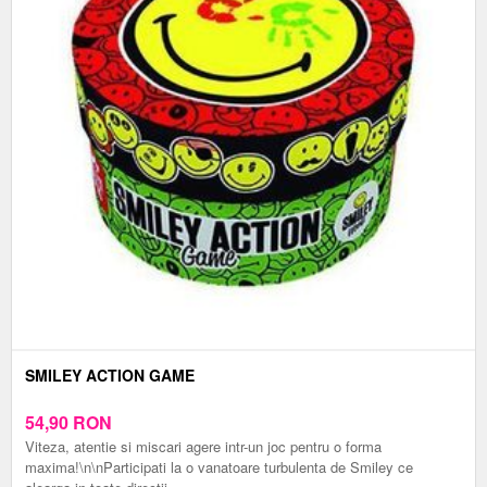
SMILEY ACTION GAME
54,90
RON
Viteza, atentie si miscari agere intr-un joc pentru o forma
maxima!\n\nParticipati la o vanatoare turbulenta de Smiley ce