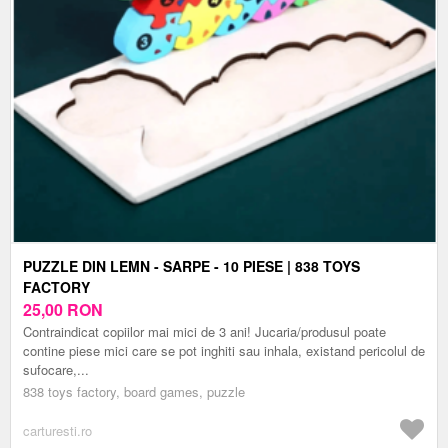
PUZZLE DIN LEMN - SARPE - 10 PIESE | 838 TOYS
FACTORY
25,00
RON
Contraindicat copiilor mai mici de 3 ani! Jucaria/produsul poate
contine piese mici care se pot inghiti sau inhala, existand pericolul de
sufocare,...
838 toys factory, board games, puzzle
carturesti.ro